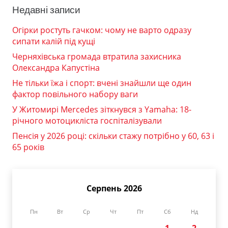
Недавні записи
Огірки ростуть гачком: чому не варто одразу
сипати калій під кущі
Черняхівська громада втратила захисника
Олександра Капустіна
Не тільки їжа і спорт: вчені знайшли ще один
фактор повільного набору ваги
У Житомирі Mercedes зіткнувся з Yamaha: 18-
річного мотоцикліста госпіталізували
Пенсія у 2026 році: скільки стажу потрібно у 60, 63 і
65 років
Серпень 2026
Пн
Вт
Ср
Чт
Пт
Сб
Нд