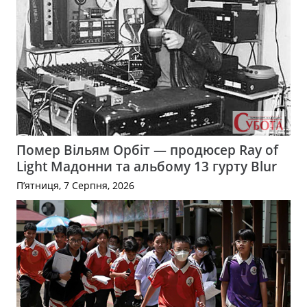
Помер Вільям Орбіт — продюсер Ray of
Light Мадонни та альбому 13 гурту Blur
П’ятниця, 7 Серпня, 2026