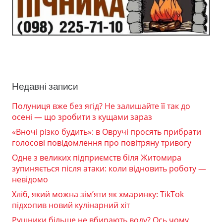
Недавні записи
Полуниця вже без ягід? Не залишайте її так до
осені — що зробити з кущами зараз
«Вночі різко будить»: в Овручі просять прибрати
голосові повідомлення про повітряну тривогу
Одне з великих підприємств біля Житомира
зупиняється після атаки: коли відновить роботу —
невідомо
Хліб, який можна зім’яти як хмаринку: TikTok
підхопив новий кулінарний хіт
Рушники більше не вбирають воду? Ось чому