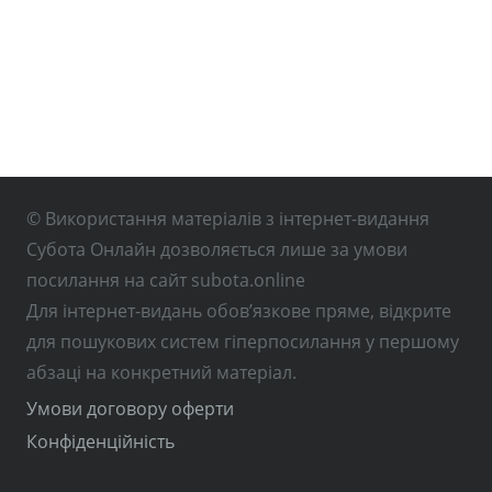
© Використання матеріалів з інтернет-видання
Субота Онлайн дозволяється лише за умови
посилання на сайт subota.online
Для інтернет-видань обов’язкове пряме, відкрите
для пошукових систем гіперпосилання у першому
абзаці на конкретний матеріал.
Умови договору оферти
Конфіденційність