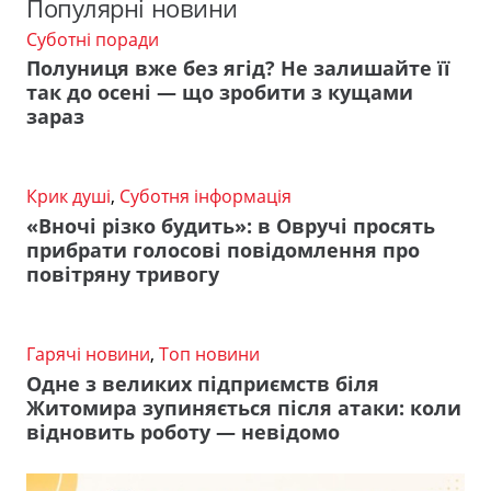
Популярні новини
Суботні поради
Полуниця вже без ягід? Не залишайте її
так до осені — що зробити з кущами
зараз
Крик душі
,
Суботня інформація
«Вночі різко будить»: в Овручі просять
прибрати голосові повідомлення про
повітряну тривогу
Гарячі новини
,
Топ новини
Одне з великих підприємств біля
Житомира зупиняється після атаки: коли
відновить роботу — невідомо