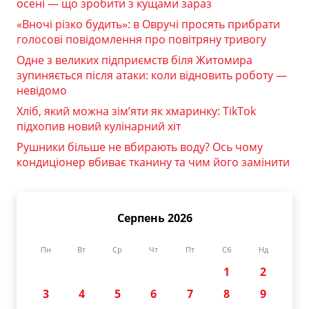
осені — що зробити з кущами зараз
«Вночі різко будить»: в Овручі просять прибрати
голосові повідомлення про повітряну тривогу
Одне з великих підприємств біля Житомира
зупиняється після атаки: коли відновить роботу —
невідомо
Хліб, який можна зім’яти як хмаринку: TikTok
підхопив новий кулінарний хіт
Рушники більше не вбирають воду? Ось чому
кондиціонер вбиває тканину та чим його замінити
Серпень 2026
Пн
Вт
Ср
Чт
Пт
Сб
Нд
1
2
3
4
5
6
7
8
9