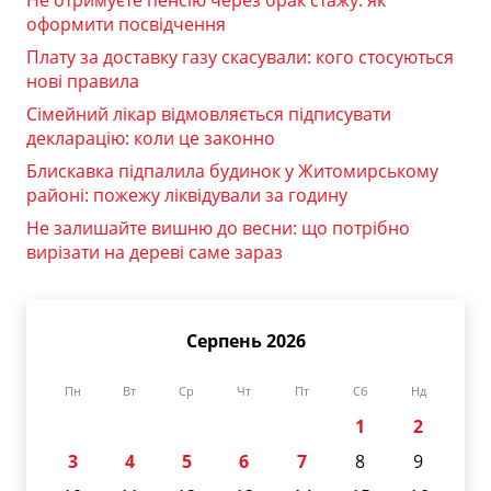
Не отримуєте пенсію через брак стажу: як
оформити посвідчення
Плату за доставку газу скасували: кого стосуються
нові правила
Сімейний лікар відмовляється підписувати
декларацію: коли це законно
Блискавка підпалила будинок у Житомирському
районі: пожежу ліквідували за годину
Не залишайте вишню до весни: що потрібно
вирізати на дереві саме зараз
Серпень 2026
Пн
Вт
Ср
Чт
Пт
Сб
Нд
1
2
3
4
5
6
7
8
9