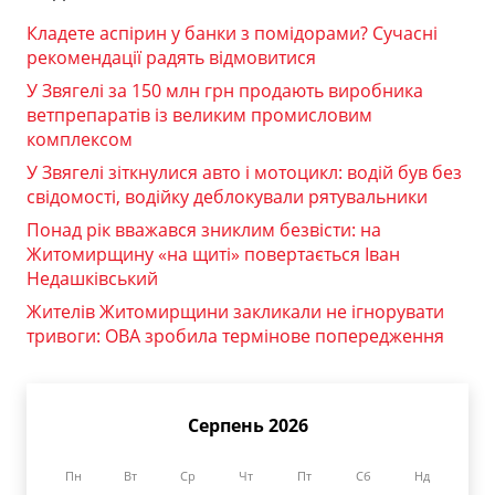
Кладете аспірин у банки з помідорами? Сучасні
рекомендації радять відмовитися
У Звягелі за 150 млн грн продають виробника
ветпрепаратів із великим промисловим
комплексом
У Звягелі зіткнулися авто і мотоцикл: водій був без
свідомості, водійку деблокували рятувальники
Понад рік вважався зниклим безвісти: на
Житомирщину «на щиті» повертається Іван
Недашківський
Жителів Житомирщини закликали не ігнорувати
тривоги: ОВА зробила термінове попередження
Серпень 2026
Пн
Вт
Ср
Чт
Пт
Сб
Нд