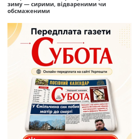
зиму — сирими, відвареними чи
обсмаженими