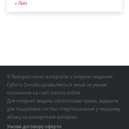
« Лип
© Використання матеріалів з інтернет-видання
Субота Онлайн дозволяється лише за умови
посилання на сайт subota.online
Для інтернет-видань обов’язкове пряме, відкрите
для пошукових систем гіперпосилання у першому
абзаці на конкретний матеріал.
Умови договору оферти