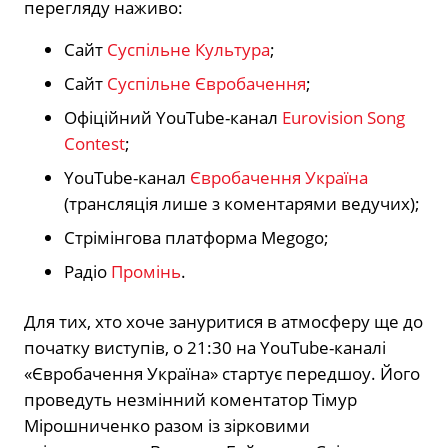
перегляду наживо:
Сайт
Суспільне Культура
;
Сайт
Суспільне Євробачення
;
Офіційний YouTube-канал
Eurovision Song
Contest
;
YouTube-канал
Євробачення Україна
(трансляція лише з коментарями ведучих);
Стрімінгова платформа Megogo;
Радіо
Промінь
.
Для тих, хто хоче зануритися в атмосферу ще до
початку виступів, о 21:30 на YouTube-каналі
«Євробачення Україна» стартує передшоу. Його
проведуть незмінний коментатор Тімур
Мірошниченко разом із зірковими