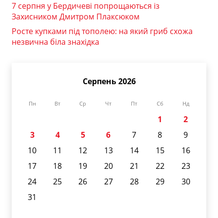
7 серпня у Бердичеві попрощаються із
Захисником Дмитром Плаксюком
Росте купками під тополею: на який гриб схожа
незвична біла знахідка
Серпень 2026
Пн
Вт
Ср
Чт
Пт
Сб
Нд
1
2
3
4
5
6
7
8
9
10
11
12
13
14
15
16
17
18
19
20
21
22
23
24
25
26
27
28
29
30
31