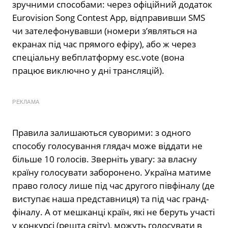
зручними способами: через офіційний додаток
Eurovision Song Contest App, відправивши SMS
чи зателефонувавши (номери з’являться на
екранах під час прямого ефіру), або ж через
спеціальну вебплатформу esc.vote (вона
працює виключно у дні трансляцій).
РЕКЛАМА
Правила залишаються суворими: з одного
способу голосування глядач може віддати не
більше 10 голосів. Зверніть увагу: за власну
країну голосувати заборонено. Україна матиме
право голосу лише під час другого півфіналу (де
виступає наша представниця) та під час гранд-
фіналу. А от мешканці країн, які не беруть участі
у конкурсі (решта світу), можуть голосувати в