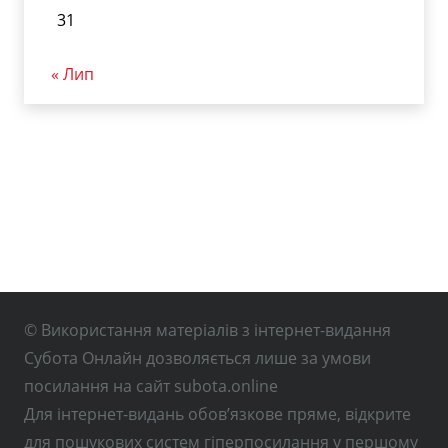
31
« Лип
© Використання матеріалів з інтернет-видання
Субота Онлайн дозволяється лише за умови
посилання на сайт subota.online
Для інтернет-видань обов’язкове пряме, відкрите
для пошукових систем гіперпосилання у першому