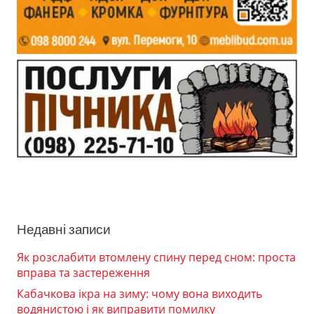
Недавні записи
Як розслабити втомлену спину перед сном: проста
вправа та застереження
Кабачкова ікра на зиму: чому вона виходить
водянистою і як виправити помилку