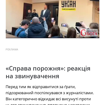
РЕКЛАМА
«Справа порожня»: реакція
на звинувачення
Перед тим як відправитися за ґрати,
підозрюваний поспілкувався з журналістами.
Він категорично відкидає всі висунуті проти
нього звинувачення, впевнено називаючи