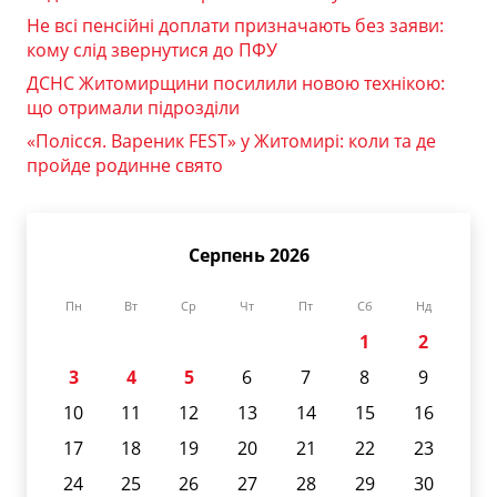
Не всі пенсійні доплати призначають без заяви:
кому слід звернутися до ПФУ
ДСНС Житомирщини посилили новою технікою:
що отримали підрозділи
«Полісся. Вареник FEST» у Житомирі: коли та де
пройде родинне свято
Серпень 2026
Пн
Вт
Ср
Чт
Пт
Сб
Нд
1
2
3
4
5
6
7
8
9
10
11
12
13
14
15
16
17
18
19
20
21
22
23
24
25
26
27
28
29
30