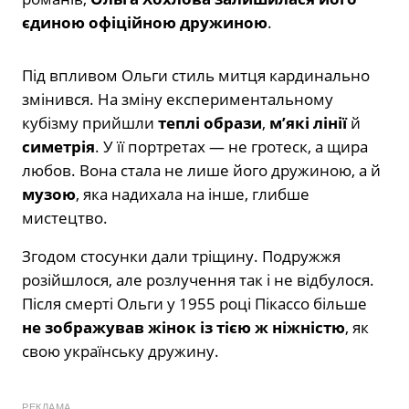
єдиною офіційною дружиною
.
Під впливом Ольги стиль митця кардинально
змінився. На зміну експериментальному
кубізму прийшли
теплі образи
,
м’які лінії
й
симетрія
. У її портретах — не гротеск, а щира
любов. Вона стала не лише його дружиною, а й
музою
, яка надихала на інше, глибше
мистецтво.
Згодом стосунки дали тріщину. Подружжя
розійшлося, але розлучення так і не відбулося.
Після смерті Ольги у 1955 році Пікассо більше
не зображував жінок із тією ж ніжністю
, як
свою українську дружину.
РЕКЛАМА