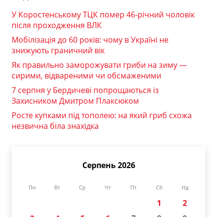
У Коростенському ТЦК помер 46-річний чоловік
після проходження ВЛК
Мобілізація до 60 років: чому в Україні не
знижують граничний вік
Як правильно заморожувати гриби на зиму —
сирими, відвареними чи обсмаженими
7 серпня у Бердичеві попрощаються із
Захисником Дмитром Плаксюком
Росте купками під тополею: на який гриб схожа
незвична біла знахідка
Серпень 2026
Пн
Вт
Ср
Чт
Пт
Сб
Нд
1
2