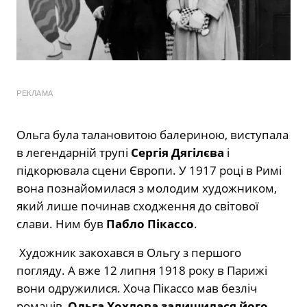
РЕКЛАМА
Ольга була талановитою балериною, виступала
в легендарній трупі
Сергія Дягілєва
і
підкорювала сцени Європи. У 1917 році в Римі
вона познайомилася з молодим художником,
який лише починав сходження до світової
слави. Ним був
Пабло Пікассо
.
Художник закохався в Ольгу з першого
погляду. А вже 12 липня 1918 року в Парижі
вони одружилися. Хоча Пікассо мав безліч
романів,
Ольга Хохлова залишилася його