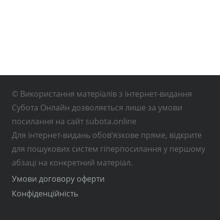
© Використання матеріалів з інтернет-видання
Субота Онлайн дозволяється лише за умови
посилання на сайт subota.online
Для інтернет-видань обов’язкове пряме, відкрите
для пошукових систем гіперпосилання у першому
абзаці на конкретний матеріал.
Умови договору оферти
Конфіденційність