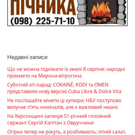
Недавні записи
Що не можна піднімати із землі 8 серпня: народні
прикмети на Мирона-вітрогона
Суботній хіт-парад: COKAINÉ, KODI та OMEN
представили нову версію Cuba Libre & Dolce Vita
Не поспішайте міняти ці купюри: НБУ поступово
вилучає п’ять номіналів, але є важливий нюанс
На Херсонщині загинув 51-річний головний
сержант Сергій Капітан з Овруччини
Огірки тепер не ріжуть, а розбивають: літній салат,