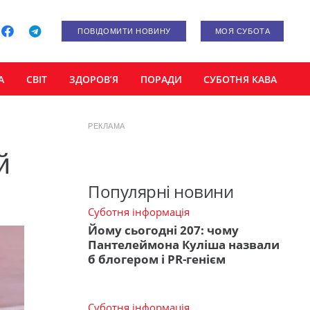
ПОВІДОМИТИ НОВИНУ
МОЯ СУБОТА
А
СВІТ
ЗДОРОВ’Я
ПОРАДИ
СУБОТНЯ КАВА
РЕКЛАМА
й
Популярні новини
Суботня інформація
Йому сьогодні 207: чому
Пантелеймона Куліша назвали
б блогером і PR-генієм
Суботня інформація