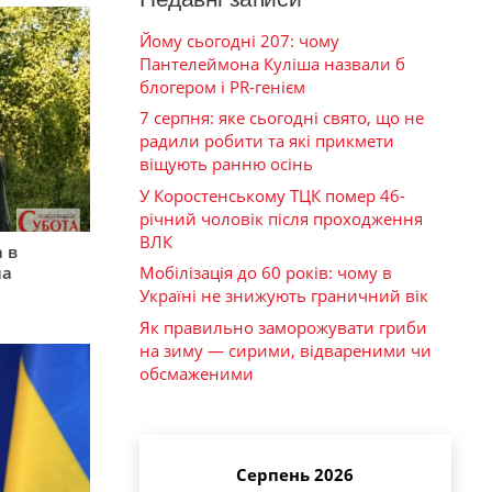
Йому сьогодні 207: чому
Пантелеймона Куліша назвали б
блогером і PR-генієм
7 серпня: яке сьогодні свято, що не
радили робити та які прикмети
віщують ранню осінь
У Коростенському ТЦК помер 46-
річний чоловік після проходження
ВЛК
 в
на
Мобілізація до 60 років: чому в
Україні не знижують граничний вік
Як правильно заморожувати гриби
на зиму — сирими, відвареними чи
обсмаженими
Серпень 2026