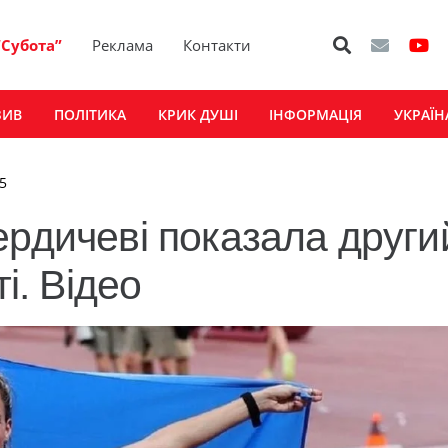
“Субота”
Реклама
Контакти
ЗИВ
ПОЛІТИКА
КРИК ДУШІ
ІНФОРМАЦІЯ
УКРАЇН
5
ердичеві показала други
і. Відео