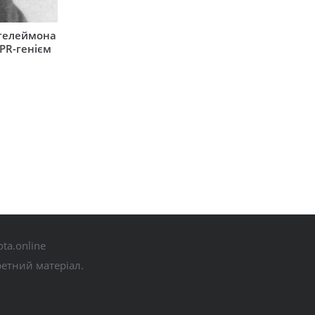
нтелеймона
 PR-генієм
ta.online
ретний матеріал.