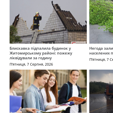
Блискавка підпалила будинок у
Негода зали
Житомирському районі: пожежу
населених 
ліквідували за годину
П’ятниця, 7 С
П’ятниця, 7 Серпня, 2026