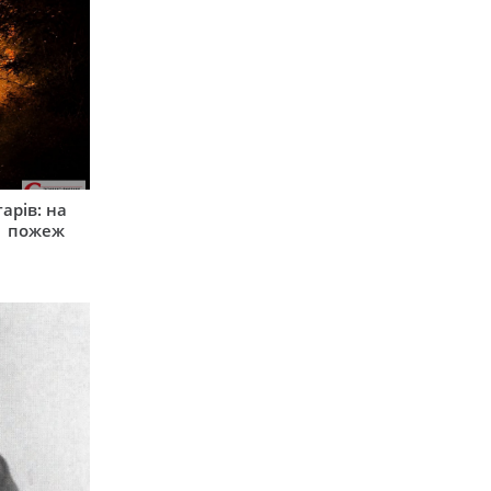
арів: на
1 пожеж