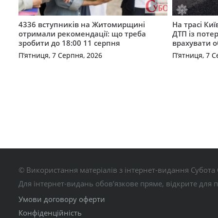
4336 вступників на Житомирщині
На трасі Ки
отримали рекомендації: що треба
ДТП із поте
зробити до 18:00 11 серпня
врахувати 
П’ятниця, 7 Серпня, 2026
П’ятниця, 7 С
© Використання матеріалів з інтернет-видання Субота 
Для інтернет-видань обов’язкове пряме, відкрите для 
Умови договору оферти
Конфіденційність