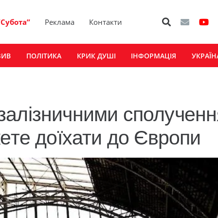
“Субота”
Реклама
Контакти
ЗИВ
ПОЛІТИКА
КРИК ДУШІ
ІНФОРМАЦІЯ
УКРАЇН
залізничними сполучен
жете доїхати до Європи