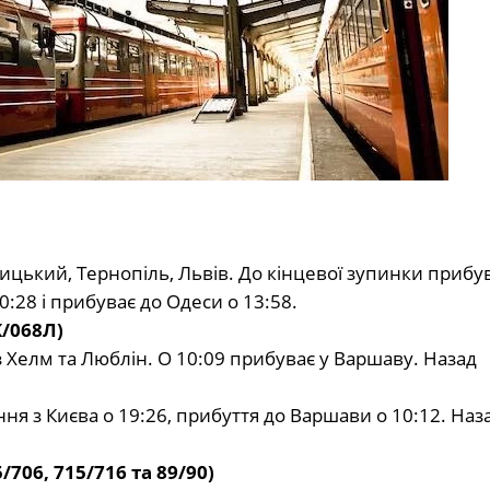
цький, Тернопіль, Львів. До кінцевої зупинки прибув
:28 і прибуває до Одеси о 13:58.
К/068Л)
 Хелм та Люблін. О 10:09 прибуває у Варшаву. Назад
я з Києва о 19:26, прибуття до Варшави о 10:12. Наз
/706, 715/716 та 89/90)