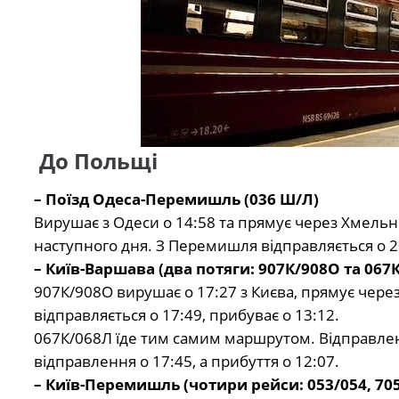
До Польщі
– Поїзд Одеса-Перемишль (036 Ш/Л)
Вирушає з Одеси о 14:58 та прямує через Хмельни
наступного дня. З Перемишля відправляється о 20
– Київ-Варшава (два потяги: 907К/908О та 067
907К/908О вирушає о 17:27 з Києва, прямує через
відправляється о 17:49, прибуває о 13:12.
067К/068Л їде тим самим маршрутом. Відправленн
відправлення о 17:45, а прибуття о 12:07.
– Київ-Перемишль (чотири рейси: 053/054, 705