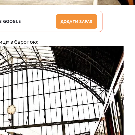
В GOOGLE
ДОДАТИ ЗАРАЗ
иці» з Європою: