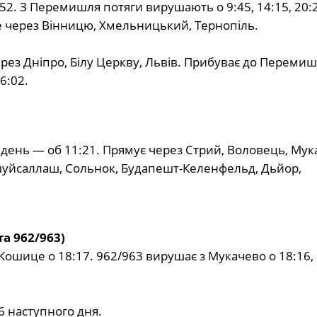
2:52. З Перемишля потяги вирушають о 9:45, 14:15, 20:2
ще через Вінницю, Хмельницький, Тернопіль.
через Дніпро, Білу Церкву, Львів. Прибуває до Перемиш
6:02.
Відень — об 11:21. Прямує через Стрий, Воловець, Мук
йсаллаш, Сольнок, Будапешт-Келенфельд, Дьйор,
а 962/963)
 Кошице о 18:17. 962/963 вирушає з Мукачево о 18:16,
6 наступного дня.