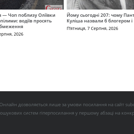
їв — Чоп поблизу Оліївки
Йому сьогодні 207: чому Па
рпілими: водіїв просять
Куліша назвали б блогером і
обмеження
П’ятниця, 7 Серпня, 2026
ерпня, 2026
Онлайн дозволяється лише за умови посилання на сайт subo
пошукових систем гіперпосилання у першому абзаці на конк