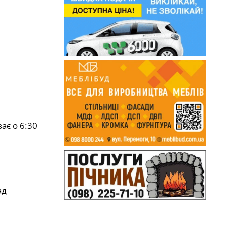
ає о 6:30
ад