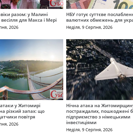
авіки разом: у Малині
НБУ готує суттєве послаблен
весілля для Макса і Мері
валютних обмежень для укра
пня, 2026
Неділя, 9 Серпня, 2026
ї атаки у Житомирі
Нічна атака на Житомирщину
на різкий запах: що
постраждалих, пошкоджені б
датчики повітря
підприємство з німецькими
інвестиціями
пня, 2026
Неділя, 9 Серпня, 2026