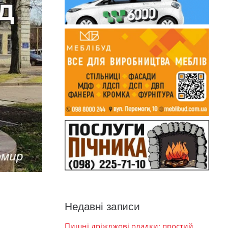
Недавні записи
Пишні дріжджові оладки: простий