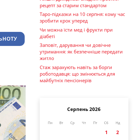
рецепт за старим стандартом
Таро-підказки на 10 серпня: кому час
зробити крок уперед
Чи можна їсти мед і фрукти при
діабеті
ЬНОТУ
Заповіт, дарування чи довічне
утримання: як безпечніше передати
житло
Стаж зарахують навіть за борги
роботодавця: що змінюється для
майбутніх пенсіонерів
Серпень 2026
Пн
Вт
Ср
Чт
Пт
Сб
Нд
1
2