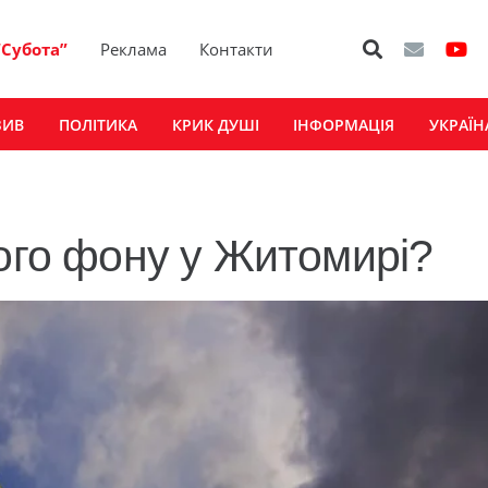
“Субота”
Реклама
Контакти
ЗИВ
ПОЛІТИКА
КРИК ДУШІ
ІНФОРМАЦІЯ
УКРАЇН
ного фону у Житомирі?