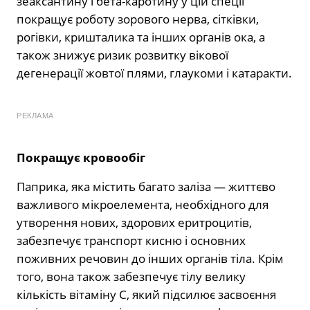
зеаксантину і бета-каротину у цій спеції
покращує роботу зорового нерва, сітківки,
рогівки, кришталика та інших органів ока, а
також знижує ризик розвитку вікової
дегенерації жовтої плями, глаукоми і катаракти.
РЕКЛАМА
Покращує кровообіг
Паприка, яка містить багато заліза — життєво
важливого мікроелемента, необхідного для
утворення нових, здорових еритроцитів,
забезпечує транспорт кисню і основних
поживних речовин до інших органів тіла. Крім
того, вона також забезпечує тілу велику
кількість вітаміну С, який підсилює засвоєння