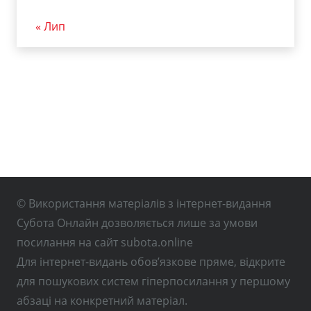
« Лип
© Використання матеріалів з інтернет-видання
Субота Онлайн дозволяється лише за умови
посилання на сайт subota.online
Для інтернет-видань обов’язкове пряме, відкрите
для пошукових систем гіперпосилання у першому
абзаці на конкретний матеріал.