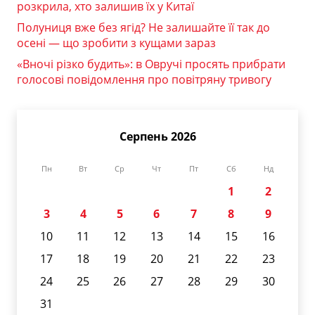
розкрила, хто залишив їх у Китаї
Полуниця вже без ягід? Не залишайте її так до
осені — що зробити з кущами зараз
«Вночі різко будить»: в Овручі просять прибрати
голосові повідомлення про повітряну тривогу
Серпень 2026
Пн
Вт
Ср
Чт
Пт
Сб
Нд
1
2
3
4
5
6
7
8
9
10
11
12
13
14
15
16
17
18
19
20
21
22
23
24
25
26
27
28
29
30
31