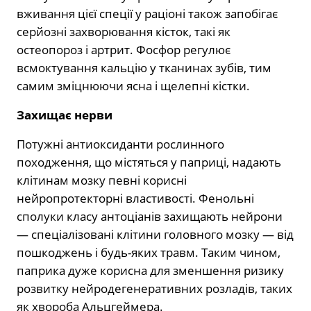
вживання цієї спеції у раціоні також запобігає
серйозні захворювання кісток, такі як
остеопороз і артрит. Фосфор регулює
всмоктування кальцію у тканинах зубів, тим
самим зміцнюючи ясна і щелепні кістки.
Захищає нерви
Потужні антиоксиданти рослинного
походження, що містяться у паприці, надають
клітинам мозку певні корисні
нейропротекторні властивості. Фенольні
сполуки класу антоціанів захищають нейрони
— спеціалізовані клітини головного мозку — від
пошкоджень і будь-яких травм. Таким чином,
паприка дуже корисна для зменшення ризику
розвитку нейродегенеративних розладів, таких
як хвороба Альцгеймера.