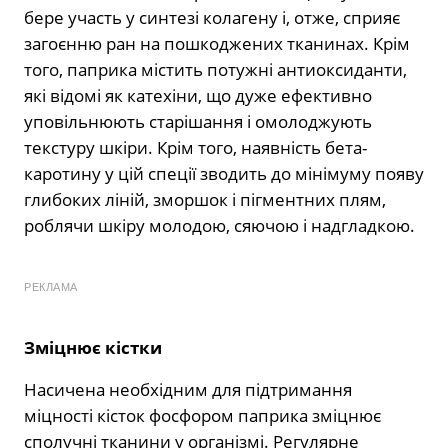
бере участь у синтезі колагену і, отже, сприяє
загоєнню ран на пошкоджених тканинах. Крім
того, паприка містить потужні антиоксиданти,
які відомі як катехіни, що дуже ефективно
уповільнюють старішання і омолоджують
текстуру шкіри. Крім того, наявність бета-
каротину у цій спеції зводить до мінімуму появу
глибоких ліній, зморшок і пігментних плям,
роблячи шкіру молодою, сяючою і надгладкою.
РЕКЛАМА
Зміцнює кістки
Насичена необхідним для підтримання
міцності кісток фосфором паприка зміцнює
сполучні тканини у організмі. Регулярне