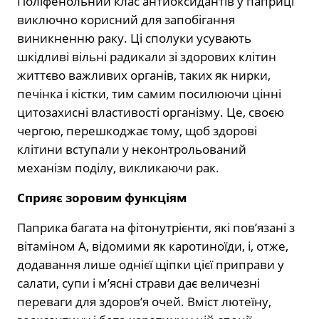
Поліфенольний клас антиоксидантів у паприці
виключно корисний для запобігання
виникненню раку. Ці сполуки усувають
шкідливі вільні радикали зі здорових клітин
життєво важливих органів, таких як нирки,
печінка і кістки, тим самим посилюючи цінні
цитозахисні властивості організму. Це, своєю
чергою, перешкоджає тому, щоб здорові
клітини вступали у неконтрольований
механізм поділу, викликаючи рак.
Сприяє зоровим функціям
Паприка багата на фітонутрієнти, які пов’язані з
вітаміном А, відомими як каротиноїди, і, отже,
додавання лише однієї щіпки цієї приправи у
салати, супи і м’ясні страви дає величезні
переваги для здоров’я очей. Вміст лютеїну,