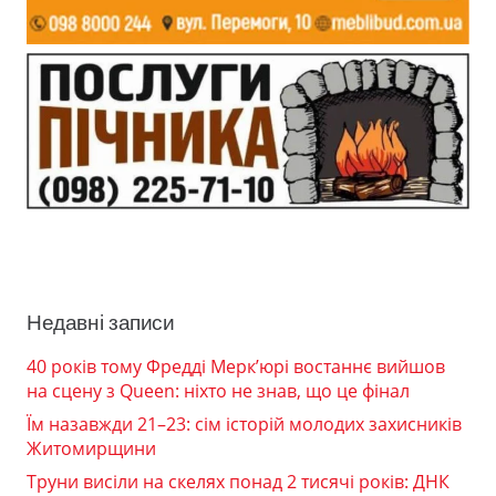
Недавні записи
40 років тому Фредді Мерк’юрі востаннє вийшов
на сцену з Queen: ніхто не знав, що це фінал
Їм назавжди 21–23: сім історій молодих захисників
Житомирщини
Труни висіли на скелях понад 2 тисячі років: ДНК