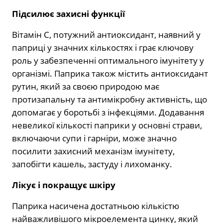
Підсилює захисні функції
Вітамін С, потужний антиоксидант, наявний у
паприці у значних кількостях і грає ключову
роль у забезпеченні оптимального імунітету у
організмі. Паприка також містить антиоксидант
рутин, який за своєю природою має
протизапальну та антимікробну активність, що
допомагає у боротьбі з інфекціями. Додавання
невеликої кількості паприки у основні страви,
включаючи супи і гарніри, може значно
посилити захисний механізм імунітету,
запобігти кашель, застуду і лихоманку.
Лікує і покращує шкіру
Паприка насичена достатньою кількістю
найважливішого мікроелемента цинку, який