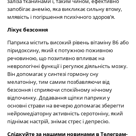
заліза тканинами і, таким чином, ефективно
запобігає анемію, яка викликає сильну втому,
млявість і погіршення психічного здоров’я.
Лікує безсоння
Паприка містить високий рівень вітаміну B6 або
піридоксину, який є потужною поживною
речовиною, що позитивно впливає на
неврологічні функції і регулює діяльність мозку.
Він допомагає у синтезі гормону сну
мелатоніну, тим самим позбавляючи від
безсоння і сприяючи спокійному нічному
відпочинку. Додавання щіпки паприки у
основні страви на вечерю допомагає зберегти
нейромедіаторну активність серотоніну, який
піднімає настрій, знімає стрес і депресію.
Слідкуйте за нашими новинами в Телеграм-