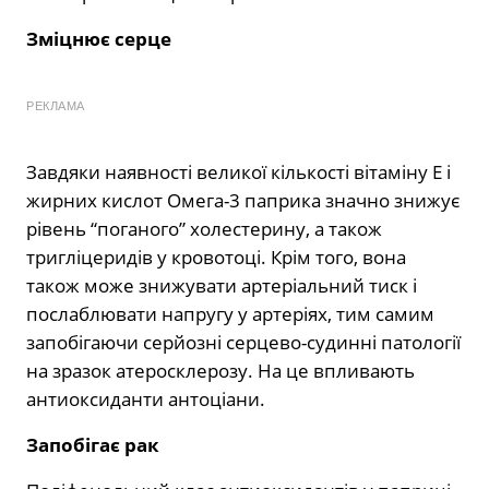
Зміцнює серце
РЕКЛАМА
Завдяки наявності великої кількості вітаміну Е і
жирних кислот Омега-3 паприка значно знижує
рівень “поганого” холестерину, а також
тригліцеридів у кровотоці. Крім того, вона
також може знижувати артеріальний тиск і
послаблювати напругу у артеріях, тим самим
запобігаючи серйозні серцево-судинні патології
на зразок атеросклерозу. На це впливають
антиоксиданти антоціани.
Запобігає рак