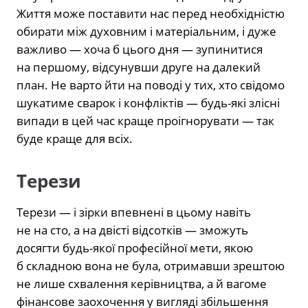
Життя може поставити нас перед необхідністю
обирати між духовним і матеріальним, і дуже
важливо — хоча б цього дня — зупинитися
на першому, відсунувши друге на далекий
план. Не варто йти на поводі у тих, хто свідомо
шукатиме сварок і конфліктів — будь-які злісні
випади в цей час краще проігнорувати — так
буде краще для всіх.
Терези
Терези — і зірки впевнені в цьому навіть
не на сто, а на двісті відсотків — зможуть
досягти будь-якої професійної мети, якою
б складною вона не була, отримавши зрештою
не лише схвалення керівництва, а й вагоме
фінансове заохочення у вигляді збільшення