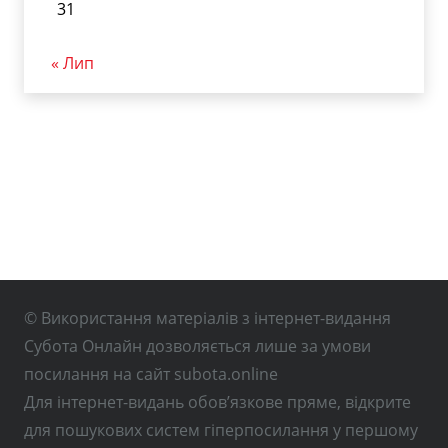
31
« Лип
© Використання матеріалів з інтернет-видання
Субота Онлайн дозволяється лише за умови
посилання на сайт subota.online
Для інтернет-видань обов’язкове пряме, відкрите
для пошукових систем гіперпосилання у першому