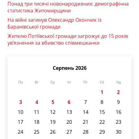
Понад три тисячі новонароджених: демографічна
статистика Житомирщини
На війні загинув Олександр Окончик із
Баранівської громади
Жителю Потіївської громади загрожує до 15 років
ув’язнення за вбивство співмешканки
Серпень 2026
Пн
Вт
Ср
Чт
Пт
Сб
Нд
1
2
3
4
5
6
7
8
9
10
11
12
13
14
15
16
17
18
19
20
21
22
23
24
25
26
27
28
29
30