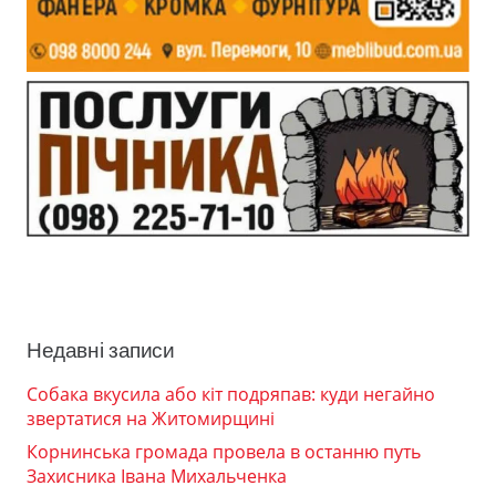
Недавні записи
Собака вкусила або кіт подряпав: куди негайно
звертатися на Житомирщині
Корнинська громада провела в останню путь
Захисника Івана Михальченка