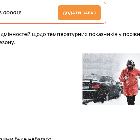
В GOOGLE
ДОДАТИ ЗАРАЗ
ідмінностей щодо температурних показників у порівн
езону.
 зими буде небагато.