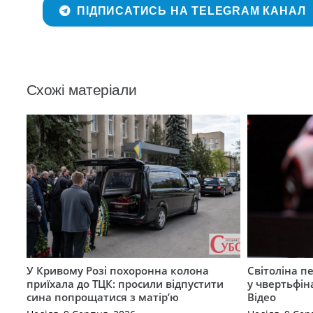
ПІДПИСАТИСЬ НА TELEGRAM КАНАЛ
Схожі матеріали
У Кривому Розі похоронна колона
Світоліна п
приїхала до ТЦК: просили відпустити
у чвертьфін
сина попрощатися з матір’ю
Відео