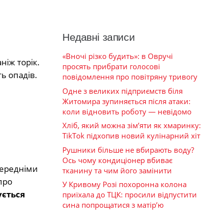
Недавні записи
«Вночі різко будить»: в Овручі
ніж торік.
просять прибрати голосові
ь опадів.
повідомлення про повітряну тривогу
Одне з великих підприємств біля
Житомира зупиняється після атаки:
коли відновить роботу — невідомо
Хліб, який можна зім’яти як хмаринку:
TikTok підхопив новий кулінарний хіт
Рушники більше не вбирають воду?
Ось чому кондиціонер вбиває
передніми
тканину та чим його замінити
про
У Кривому Розі похоронна колона
ується
приїхала до ТЦК: просили відпустити
сина попрощатися з матір’ю