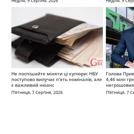
Неділя, 9 Серпня, 2026
Неділя, 9 Сер
Не поспішайте міняти ці купюри: НБУ
Голова Прив
поступово вилучає п’ять номіналів, але
4,46 млн грн
є важливий нюанс
негрошових
П’ятниця, 7 Серпня, 2026
П’ятниця, 7 С