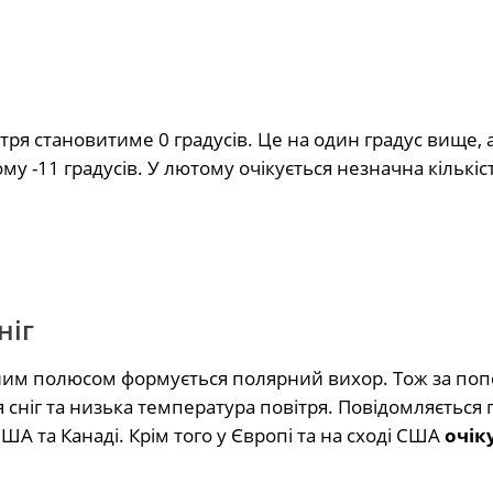
ря становитиме 0 градусів. Це на один градус вище, а
у -11 градусів. У лютому очікується незначна кількіст
ніг
ічним полюсом формується полярний вихор. Тож за по
 сніг та низька температура повітря. Повідомляється 
ША та Канаді. Крім того у Європі та на сході США
очік