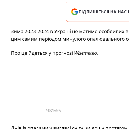
ПІДПИШІТЬСЯ НА НАС 
Зима 2023-2024 в Україні не матиме особливих в
цим самим періодом минулого опалювального с
Про це йдеться у прогнозі
Wisemeteo
.
РЕКЛАМА
Днів із опадами у вигляді снігу чи дощу протягом