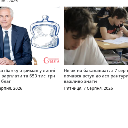
пня, 2026
атБанку отримав у липні
Не як на бакалаврат: з 7 сер
 зарплати та 653 тис. грн
почався вступ до аспірантур
 благ
важливо знати
ерпня, 2026
П’ятниця, 7 Серпня, 2026