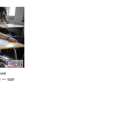
пня
и — що