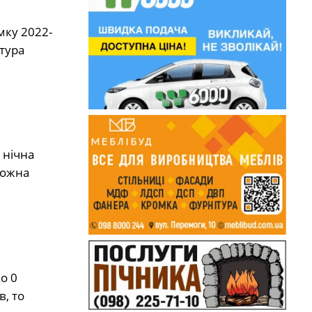
мку 2022-
тура
 нічна
можна
о 0
в, то