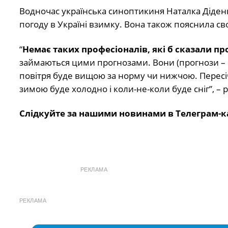
Водночас українська синоптикиня Наталка Діденк
погоду в Україні взимку. Вона також пояснила св
“
Немає таких професіоналів, які б сказали пр
займаються цими прогнозами. Вони (прогнози – 
повітря буде вищою за норму чи нижчою. Пересіч
зимою буде холодно і коли-не-коли буде сніг”, – 
Слідкуйте за нашими новинами в Телеграм-к
РЕКЛАМА
РЕКЛАМА