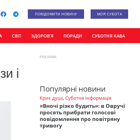
ПОВІДОМИТИ НОВИНУ
МОЯ СУБОТА
А
СВІТ
ЗДОРОВ’Я
ПОРАДИ
СУБОТНЯ КАВА
РЕКЛАМА
зи і
Популярні новини
Крик душі
,
Суботня інформація
«Вночі різко будить»: в Овручі
просять прибрати голосові
повідомлення про повітряну
тривогу