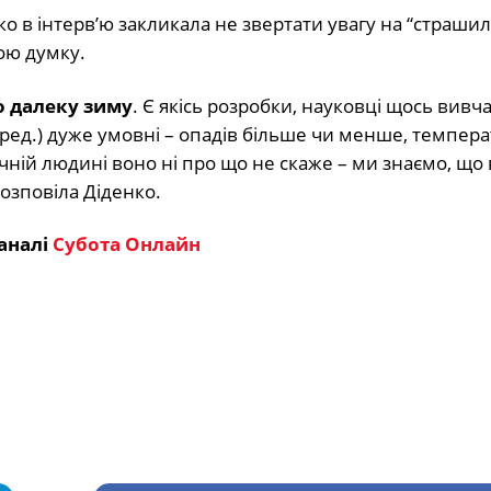
о в інтерв’ю закликала не звертати увагу на “страшил
ою думку.
о далеку зиму
. Є якісь розробки, науковці щось вивча
ред.) дуже умовні – опадів більше чи менше, темпера
ній людині воно ні про що не скаже – ми знаємо, що 
розповіла Діденко.
аналі
Субота Онлайн