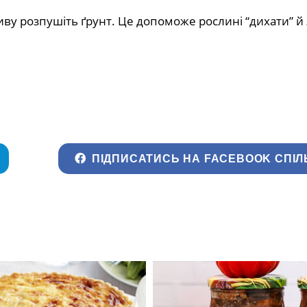
иву розпушіть ґрунт. Це допоможе рослині “дихати” й 
ПІДПИСАТИСЬ НА FACEBOOK СПІЛ