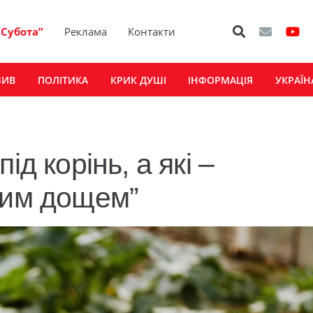
“Субота”
Реклама
Контакти
ЗИВ
ПОЛІТИКА
КРИК ДУШІ
ІНФОРМАЦІЯ
УКРАЇН
ід корінь, а які –
ним дощем”