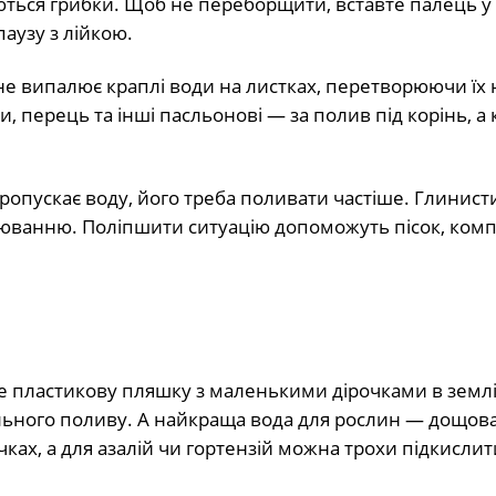
зуються грибки. Щоб не переборщити, вставте палець у
паузу з лійкою.
не випалює краплі води на листках, перетворюючи їх н
и, перець та інші пасльонові — за полив під корінь, а 
ропускає воду, його треба поливати частіше. Глинис
оюванню. Поліпшити ситуацію допоможуть пісок, компо
е пластикову пляшку з маленькими дірочками в землі
пельного поливу. А найкраща вода для рослин — дощова
чках, а для азалій чи гортензій можна трохи підкислит