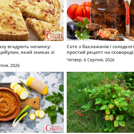
разу вгадують начинку:
Соте з баклажанів і солодког
 цибулин, який зникає зі
простий рецепт на сковороді
Четвер, 6 Серпня, 2026
рпня, 2026