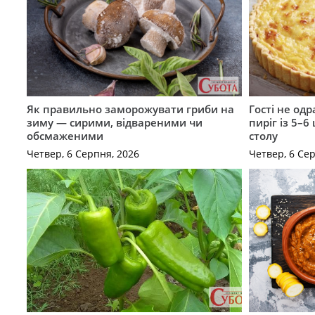
Як правильно заморожувати гриби на
Гості не од
зиму — сирими, відвареними чи
пиріг із 5–6
обсмаженими
столу
Четвер, 6 Серпня, 2026
Четвер, 6 Се