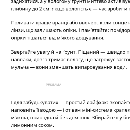
задихатися, а у вологому ґрунті миттєво активі
глибину до 2 см: якщо вологість є — час зробити 
Поливати краще вранці або ввечері, коли сонце 
лінзи, що залишають опіки. І пам’ятайте: помідор
огірки тішаться від м’якого дощування.
Звертайте увагу й на ґрунт. Піщаний — швидко п
навпаки, довго тримає вологу, що загрожує заст
мульча — вони зменшать випаровування води.
РЕКЛАМА
І для забудькуватих — простий лайфхак: вкопайт
наповніть її водою — і от вам міні-система кра
м’якша, природна й без домішок. Збирайте її у бо
лимонним соком.