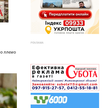
РЕКЛАМА
но ллємо