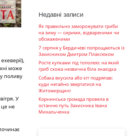
Недавні записи
Як правильно заморожувати гриби
на зиму — сирими, відвареними чи
обсмаженими
7 серпня у Бердичеві попрощаються із
Захисником Дмитром Плаксюком
ехеверії),
Росте купками під тополею: на який
рхні може
гриб схожа незвична біла знахідка
гу поливу
Собака вкусила або кіт подряпав:
куди негайно звертатися на
Житомирщині
вітря. У
Корнинська громада провела в
останню путь Захисника Івана
 це не
Михальченка
 починає