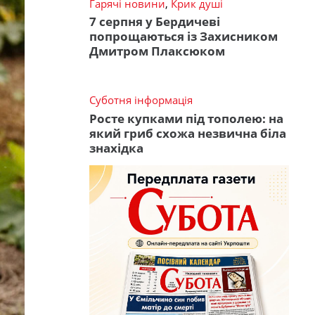
Гарячі новини
,
Крик душі
7 серпня у Бердичеві
попрощаються із Захисником
Дмитром Плаксюком
Суботня інформація
Росте купками під тополею: на
який гриб схожа незвична біла
знахідка