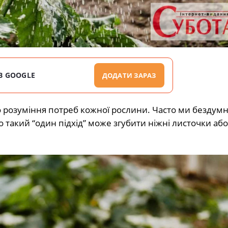
В GOOGLE
ДОДАТИ ЗАРАЗ
 розуміння потреб кожної рослини. Часто ми бездум
о такий “один підхід” може згубити ніжні листочки або