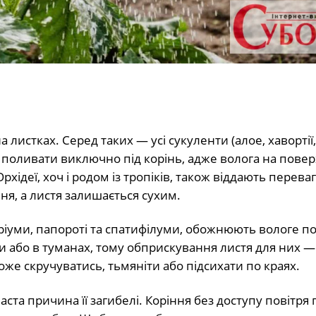
истках. Серед таких — усі сукуленти (алое, хавортії, 
ще поливати виключно під корінь, адже волога на пове
рхідеї, хоч і родом із тропіків, також віддають перева
я, а листя залишається сухим.
туріуми, папороті та спатифілуми, обожнюють вологе по
або в туманах, тому обприскування листя для них —
оже скручуватись, тьмяніти або підсихати по краях.
ста причина її загибелі. Коріння без доступу повітря