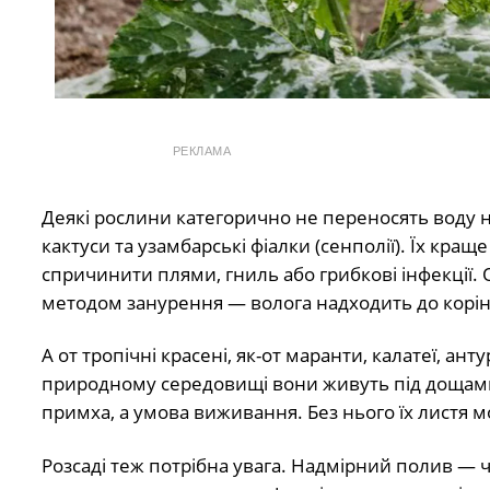
РЕКЛАМА
Деякі рослини категорично не переносять воду на л
кактуси та узамбарські фіалки (сенполії). Їх кра
спричинити плями, гниль або грибкові інфекції. О
методом занурення — волога надходить до корінн
А от тропічні красені, як-от маранти, калатеї, ан
природному середовищі вони живуть під дощами 
примха, а умова виживання. Без нього їх листя м
Розсаді теж потрібна увага. Надмірний полив — ча