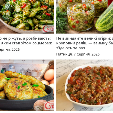
р не ріжуть, а розбивають:
Не викидайте великі огірки: 
т, який став хітом соцмереж
кроповий реліш — взимку б
з’їдають за раз
ерпня, 2026
П’ятниця, 7 Серпня, 2026