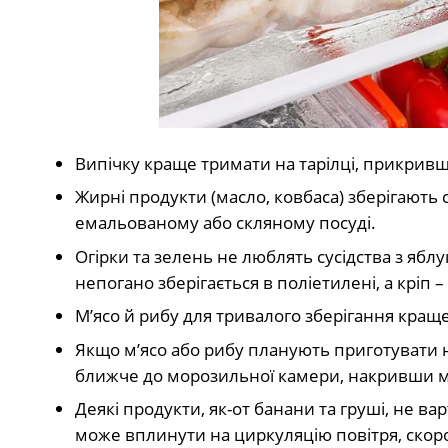
Випічку краще тримати на тарілці, прикрив
Жирні продукти (масло, ковбаса) зберігають 
емальованому або скляному посуді.
Огірки та зелень не люблять сусідства з яб
непогано зберігається в поліетилені, а кріп –
М’ясо й рибу для тривалого зберігання кращ
Якщо м’ясо або рибу планують приготувати 
ближче до морозильної камери, накривши 
Деякі продукти, як-от банани та груші, не ва
може вплинути на циркуляцію повітря, скор