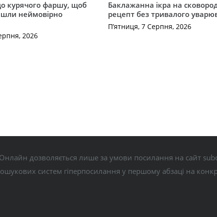
до курячого фаршу, щоб
Баклажанна ікра на сковород
йшли неймовірно
рецепт без тривалого уварю
П’ятниця, 7 Серпня, 2026
ерпня, 2026
Онлайн дозволяється лише за умови посилання на сайт subo
пошукових систем гіперпосилання у першому абзаці на конк