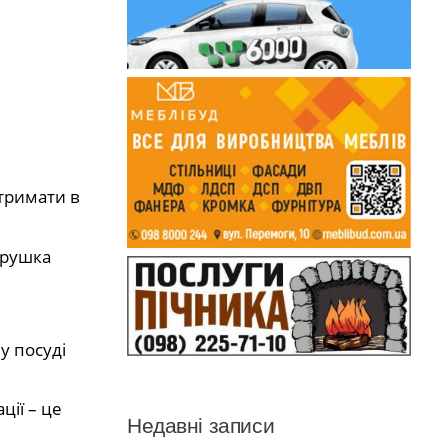
 тримати в
трушка
у посуді
ції – це
Недавні записи