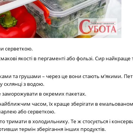
ши серветкою.
смакові якості в пергаменті або фользі. Сир найкраще
луками та грушами – через це вони стають м’якими. Пе
 у склянці з водою.
е заморожувати в окремих пакетах.
найближчим часом, їх краще зберігати в емальованом
марлею або серветкою.
рто тримати в холодильнику. Те ж стосується і консерва
отивши термін зберігання інших продуктів.