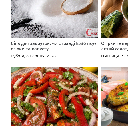
Сіль для закруток: чи справді Е536 псує
Огірки тепе
огірки та капусту
літній сала
Субота, 8 Серпня, 2026
П’ятниця, 7 С