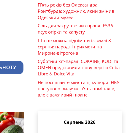
П’ять років без Олександра
Ройтбурда: художник, який змінив
Одеський музей
Сіль для закруток: чи справді Е536
псує огірки та капусту
Що не можна піднімати із землі 8
серпня: народні прикмети на
Мирона-вітрогона
Суботній хіт-парад: COKAINÉ, KODI та
OMEN представили нову версію Cuba
ЬНОТУ
Libre & Dolce Vita
Не поспішайте міняти ці купюри: НБУ
поступово вилучає п’ять номіналів,
але є важливий нюанс
Серпень 2026