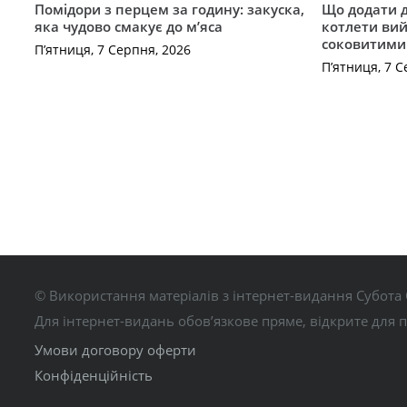
Помідори з перцем за годину: закуска,
Що додати 
яка чудово смакує до м’яса
котлети ви
соковитими
П’ятниця, 7 Серпня, 2026
П’ятниця, 7 С
© Використання матеріалів з інтернет-видання Субота 
Для інтернет-видань обов’язкове пряме, відкрите для 
Умови договору оферти
Конфіденційність