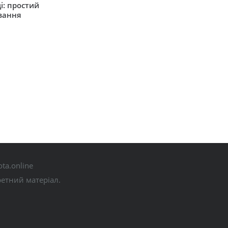
і: простий
вання
ta.online
ретний матеріал.