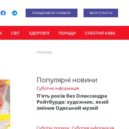
ПОВІДОМИТИ НОВИНУ
МОЯ СУБОТА
А
СВІТ
ЗДОРОВ’Я
ПОРАДИ
СУБОТНЯ КАВА
РЕКЛАМА
Популярні новини
Суботня інформація
П’ять років без Олександра
Ройтбурда: художник, який
змінив Одеський музей
Суботні поради
,
Суботня інформація