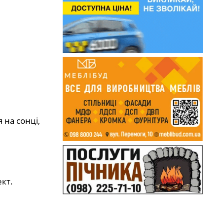
 на сонці,
кт.