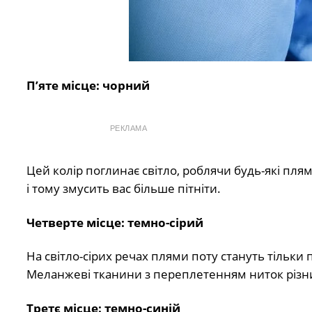
П’яте місце: чорний
РЕКЛАМА
Цей колір поглинає світло, роблячи будь-які пля
і тому змусить вас більше пітніти.
Четверте місце: темно-сірий
На світло-сірих речах плями поту стануть тільк
Меланжеві тканини з переплетенням ниток різни
Третє місце: темно-синій