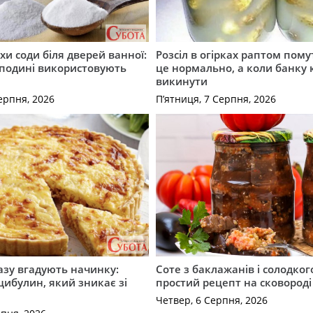
хи соди біля дверей ванної:
Розсіл в огірках раптом пому
сподині використовують
це нормально, а коли банку
викинути
ерпня, 2026
П’ятниця, 7 Серпня, 2026
разу вгадують начинку:
Соте з баклажанів і солодког
 цибулин, який зникає зі
простий рецепт на сковороді
Четвер, 6 Серпня, 2026