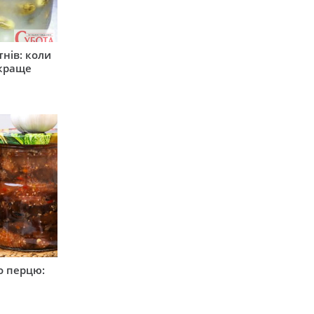
тнів: коли
 краще
о перцю: