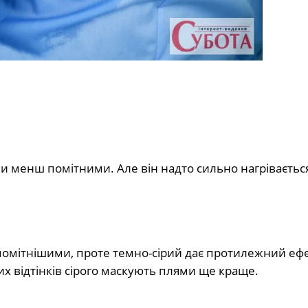
ми менш помітними. Але він надто сильно нагрівається
и помітнішими, проте темно-сірий дає протилежний ефе
х відтінків сірого маскують плями ще краще.