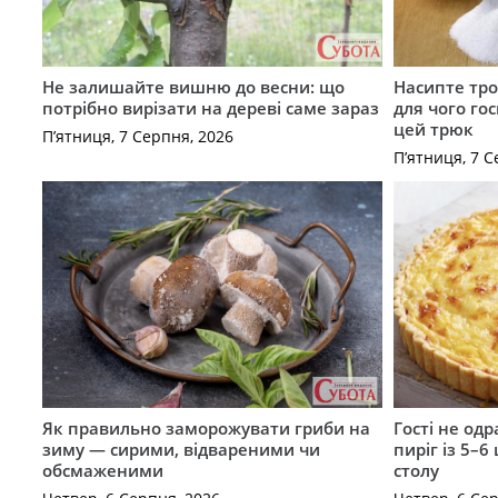
Не залишайте вишню до весни: що
Насипте тро
потрібно вирізати на дереві саме зараз
для чого го
цей трюк
П’ятниця, 7 Серпня, 2026
П’ятниця, 7 С
Як правильно заморожувати гриби на
Гості не од
зиму — сирими, відвареними чи
пиріг із 5–6
обсмаженими
столу