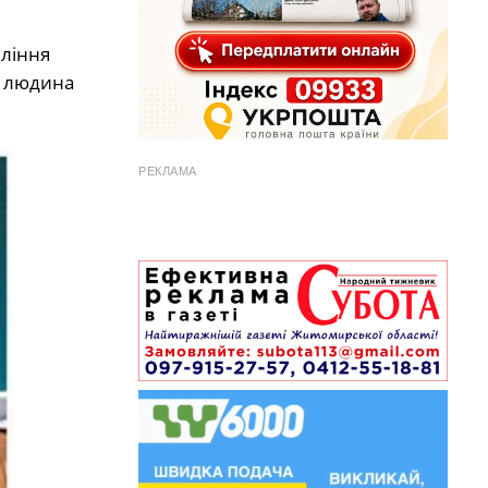
вління
а людина
РЕКЛАМА