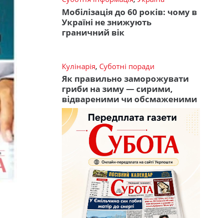
Мобілізація до 60 років: чому в
Україні не знижують
граничний вік
Кулінарія
,
Суботні поради
Як правильно заморожувати
гриби на зиму — сирими,
відвареними чи обсмаженими