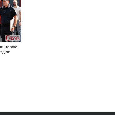
ли новою
зділи