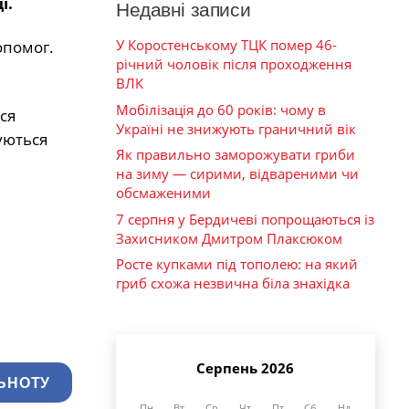
і.
Недавні записи
У Коростенському ТЦК помер 46-
опомог.
річний чоловік після проходження
ВЛК
Мобілізація до 60 років: чому в
ся
Україні не знижують граничний вік
уються
Як правильно заморожувати гриби
на зиму — сирими, відвареними чи
обсмаженими
7 серпня у Бердичеві попрощаються із
Захисником Дмитром Плаксюком
Росте купками під тополею: на який
гриб схожа незвична біла знахідка
Серпень 2026
ЬНОТУ
Пн
Вт
Ср
Чт
Пт
Сб
Нд