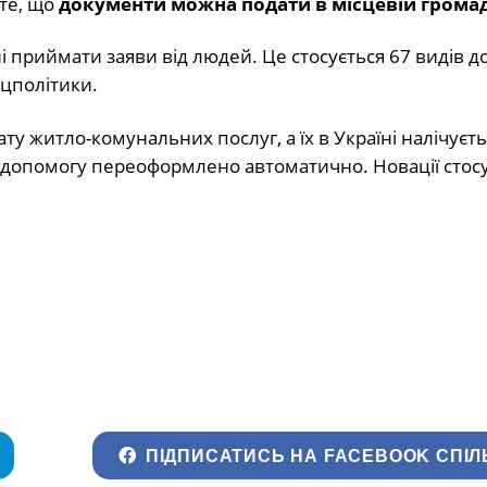
 те, що
документи можна подати в місцевій громад
ні приймати заяви від людей. Це стосується 67 видів д
оцполітики.
ту житло-комунальних послуг, а їх в Україні налічуєть
Їм допомогу переоформлено автоматично. Новації стос
ПІДПИСАТИСЬ НА FACEBOOK СПІЛ