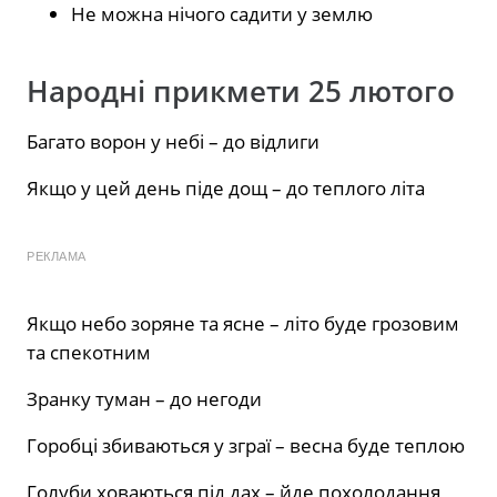
Не можна нічого садити у землю
Народні прикмети 25 лютого
Багато ворон у небі – до відлиги
Якщо у цей день піде дощ – до теплого літа
РЕКЛАМА
Якщо небо зоряне та ясне – літо буде грозовим
та спекотним
Зранку туман – до негоди
Горобці збиваються у зграї – весна буде теплою
Голуби ховаються під дах – йде похолодання