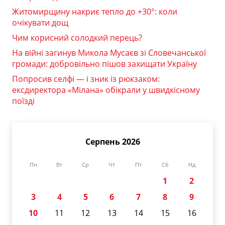
Житомирщину накриє тепло до +30°: коли
очікувати дощ
Чим корисний солодкий перець?
На війні загинув Микола Мусаєв зі Словечанської
громади: добровільно пішов захищати Україну
Попросив селфі — і зник із рюкзаком:
ексдиректора «Мілана» обікрали у швидкісному
поїзді
Серпень 2026
Пн
Вт
Ср
Чт
Пт
Сб
Нд
1
2
3
4
5
6
7
8
9
10
11
12
13
14
15
16