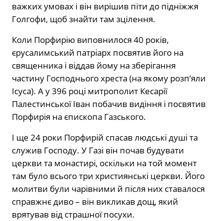
важких умовах і він вирішив піти до підніжжя
Голгофи, щоб знайти там зцілення.
Коли Порфирію виповнилося 40 років,
єрусалимський патріарх посвятив його на
священника і віддав йому на зберігання
частину Господнього хреста (на якому розп’яли
Ісуса). А у 396 році митрополит Кесарії
Палестинської Іван побачив видіння і посвятив
Порфирія на єпископа Газського.
І ще 24 роки Порфирій спасав людські душі та
служив Господу. У Газі він почав будувати
церкви та монастирі, оскільки на той момент
там було всього три християнські церкви. Його
молитви були чарівними й після них ставалося
справжнє диво – він викликав дощ, який
врятував від страшної посухи.