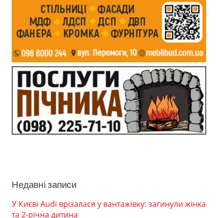
Недавні записи
У Києві Audi врізалася у вантажівку: загинули жінка
та 2-річна дитина