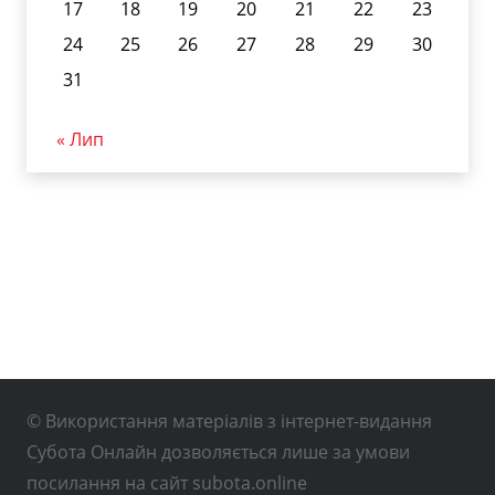
17
18
19
20
21
22
23
24
25
26
27
28
29
30
31
« Лип
© Використання матеріалів з інтернет-видання
Субота Онлайн дозволяється лише за умови
посилання на сайт subota.online