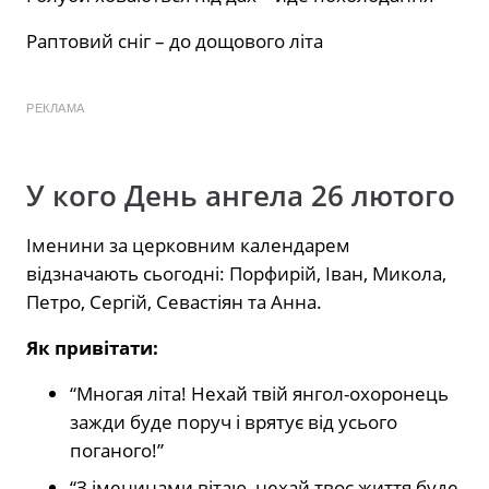
Раптовий сніг – до дощового літа
РЕКЛАМА
У кого День ангела 26 лютого
Іменини за церковним календарем
відзначають сьогодні: Порфирій, Іван, Микола,
Петро, Сергій, Севастіян та Анна.
Як привітати:
“Многая літа! Нехай твій янгол-охоронець
зажди буде поруч і врятує від усього
поганого!”
“З іменинами вітаю, нехай твоє життя буде