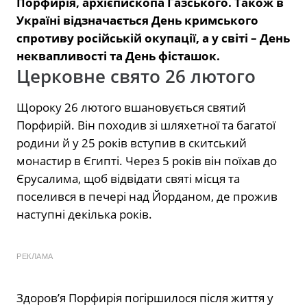
Порфирія, архієпископа Газського. Також в
Україні відзначається День кримського
спротиву російській окупації, а у світі – День
неквапливості та День фісташок.
Церковне свято 26 лютого
Щороку 26 лютого вшановується святий
Порфирій. Він походив зі шляхетної та багатої
родини й у 25 років вступив в скитський
монастир в Єгипті. Через 5 років він поїхав до
Єрусалима, щоб відвідати святі місця та
поселився в печері над Йорданом, де прожив
наступні декілька років.
РЕКЛАМА
Здоров’я Порфирія погіршилося після життя у