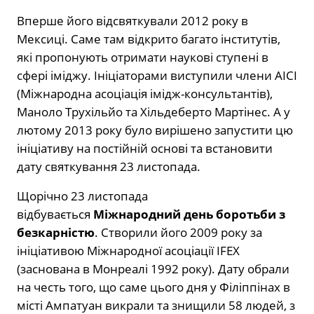
Вперше його відсвяткували 2012 року в
Мексиці. Саме там відкрито багато інститутів,
які пропонують отримати наукові ступені в
сфері іміджу. Ініціаторами виступили члени AICI
(Міжнародна асоціація імідж-консультантів),
Маноло Трухільйо та Хільдеберто Мартінес. А у
лютому 2013 року було вирішено запустити цю
ініціативу на постійній основі та встановити
дату святкування 23 листопада.
Щорічно 23 листопада
відбувається
Міжнародний день боротьби з
безкарністю
. Створили його 2009 року за
ініціативою Міжнародної асоціації IFEX
(заснована в Монреалі 1992 року). Дату обрали
на честь того, що саме цього дня у Філіппінах в
місті Ампатуан викрали та знищили 58 людей, з