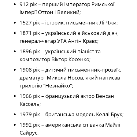
912 рік – перший імператор Римської
імперії Оттон I Великий;
1527 рік – історик, письменник Лі Чжи;
1871 рік – український військовий діяч,
генерал-четар УГА Антін Кравс;
1896 рік – український піаніст та
композитор Віктор Косенко;
1908 рік – дитячий письменник-прозаїк,
драматург Микола Носов, який написав
трилогію “Незнайко”;
1966 рік – французький актор Венсан
Кассель;
1979 рік – британська модель Келлі Брук;
1992 рік – американська співачка Майлі
Сайрус.