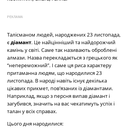
РЕКЛАМА
Талісманом людей, народжених 23 листопада,
є
діамант
. Це найцінніший та найдорожчий
камінь у світі. Саме так називають оброблені
алмази. Назва перекладається з грецького як
“непереможний”. І саме ця риса характеру
притаманна людям, що народилися 23
листопада. В народі навіть існує декілька
цікавих прикмет, пов’язаних із діамантами.
Наприклад, якщо з персня випав діамант і
загубився, значить на вас чекатимуть успіх і
талан у всіх справах.
Цього дня народилися: