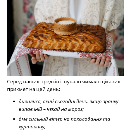
Серед наших предків існувало чимало цікавих
прикмет на цей день:
дивилися, який сьогодні день: якщо зранку
випав іній – чекай на мороз;
дме сильний вітер на похолодання та
хуртовину;