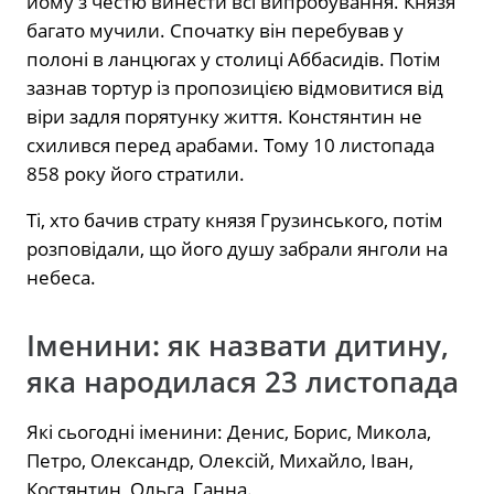
йому з честю винести всі випробування. Князя
багато мучили. Спочатку він перебував у
полоні в ланцюгах у столиці Аббасидів. Потім
зазнав тортур із пропозицією відмовитися від
віри задля порятунку життя. Констянтин не
схилився перед арабами. Тому 10 листопада
858 року його стратили.
Ті, хто бачив страту князя Грузинського, потім
розповідали, що його душу забрали янголи на
небеса.
Іменини: як назвати дитину,
яка народилася 23 листопада
Які сьогодні іменини: Денис, Борис, Микола,
Петро, Олександр, Олексій, Михайло, Іван,
Костянтин, Ольга, Ганна.