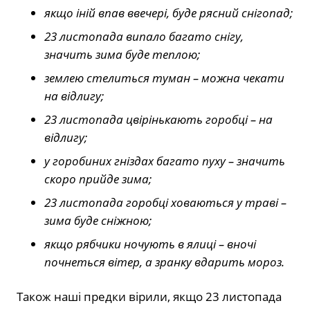
якщо іній впав ввечері, буде рясний снігопад;
23 листопада випало багато снігу,
значить зима буде теплою;
землею стелиться туман – можна чекати
на відлигу;
23 листопада цвірінькають горобці – на
відлигу;
у горобиних гніздах багато пуху – значить
скоро прийде зима;
23 листопада горобці ховаються у траві –
зима буде сніжною;
якщо рябчики ночують в ялиці – вночі
почнеться вітер, а зранку вдарить мороз.
Також наші предки вірили, якщо 23 листопада