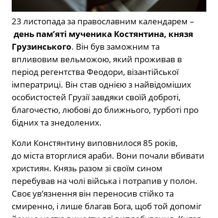
23 листопада за православним календарем –
день пам’яті мученика Костянтина, князя
Грузинського
. Він був заможним та
впливовим вельможою, який проживав в
період регентства Феодори, візантійської
імператриці. Він став однією з найвідоміших
особистостей Грузії завдяки своїй доброті,
благочестю, любові до ближнього, турботі про
бідних та знедолених.
Коли Констянтину виповнилося 85 років,
до міста вторглися араби. Вони почали вбивати
християн. Князь разом зі своїм сином
перебував на чолі війська і потрапив у полон.
Своє ув’язнення він переносив стійко та
смиренно, і лише благав Бога, щоб той допоміг