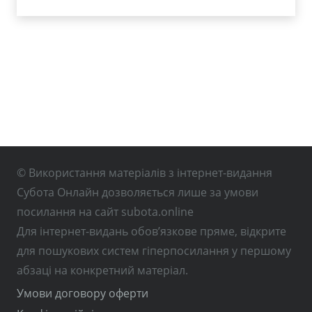
© Використання матеріалів з інтернет-видання
Субота Онлайн дозволяється лише за умови
посилання на сайт subota.online
Для інтернет-видань обов’язкове пряме, відкрите
для пошукових систем гіперпосилання у першому
абзаці на конкретний матеріал.
Умови договору оферти