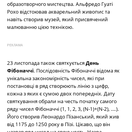
образотворчого мистецтва. Альфредо Гуаті
Рохо відстоював акварельний живопис та
навіть створив музей, який присвячений
малюванню цією технікою.
РЕКЛАМА
23 листопада також святкується
День
Фібоначчі
. Послідовність Фібоначчі відома як
унікальна закономірність чисел, які при
постановці в ряд створюють лінію з цифр,
кожна з яких є сумою двох попередніх. Дату
святкування обрали на честь початку самого
ряду чисел Фібоначчі (1, 1, 2, 3, (N-1)+(N-2), ….).
Його створив Леонардо Пізанський, який жив
від 1175 до 1250 року в Пізі. Цікаво, що він
назвав ряд чисел на свою честь. Назва