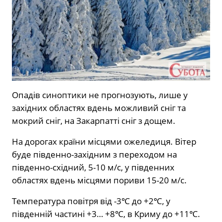
Опадів синоптики не прогнозують, лише у
західних областях вдень можливий сніг та
мокрий сніг, на Закарпатті сніг з дощем.
На дорогах країни місцями ожеледиця. Вітер
буде південно-західним з переходом на
південно-східний, 5-10 м/с, у південних
областях вдень місцями пориви 15-20 м/с.
Температура повітря від -3℃ до +2℃, у
південній частині +3… +8℃, в Криму до +11℃.