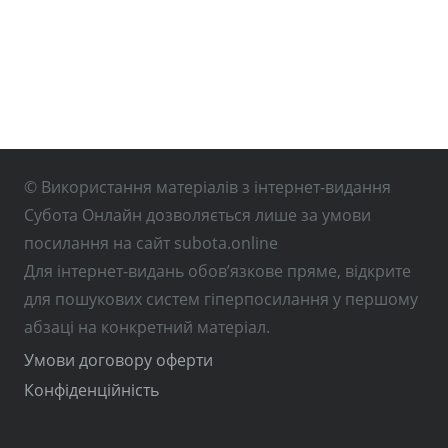
© Використання матеріалів з інтернет-видання
Субота Онлайн дозволяється лише за умови
посилання на сайт subota.online
Для інтернет-видань обов’язкове пряме, відкрите
для пошукових систем гіперпосилання у першому
абзаці на конкретний матеріал.
Умови договору оферти
Конфіденційність