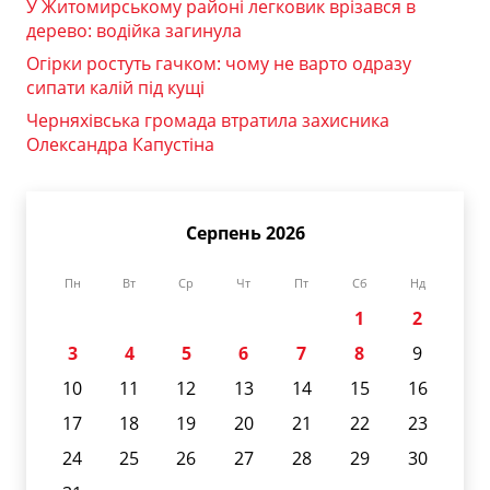
У Житомирському районі легковик врізався в
дерево: водійка загинула
Огірки ростуть гачком: чому не варто одразу
сипати калій під кущі
Черняхівська громада втратила захисника
Олександра Капустіна
Серпень 2026
Пн
Вт
Ср
Чт
Пт
Сб
Нд
1
2
3
4
5
6
7
8
9
10
11
12
13
14
15
16
17
18
19
20
21
22
23
24
25
26
27
28
29
30