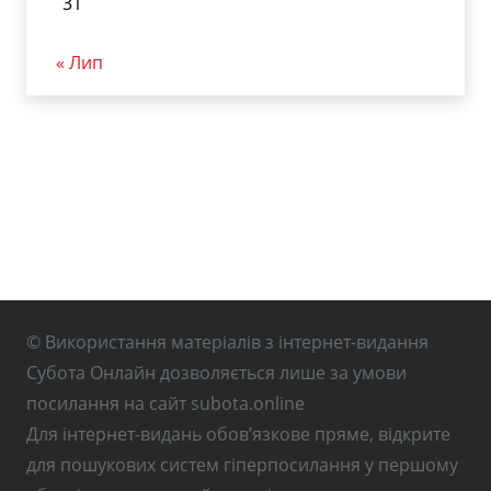
31
« Лип
© Використання матеріалів з інтернет-видання
Субота Онлайн дозволяється лише за умови
посилання на сайт subota.online
Для інтернет-видань обов’язкове пряме, відкрите
для пошукових систем гіперпосилання у першому