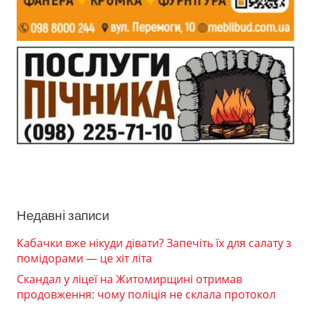
Недавні записи
Кабачки вже нікуди дівати? Запечіть їх для салату з
помідорами — це хіт літа
Скандал у ліцеї на Житомирщині отримав
продовження: чому поліція не склала протокол