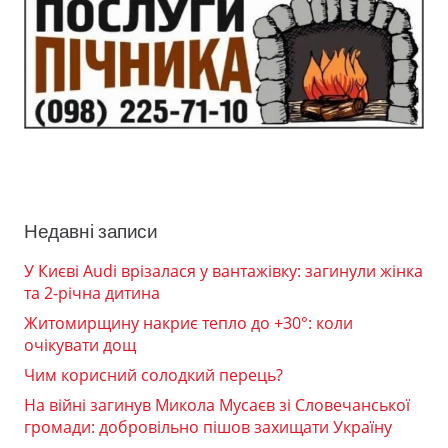
Недавні записи
У Києві Audi врізалася у вантажівку: загинули жінка
та 2-річна дитина
Житомирщину накриє тепло до +30°: коли
очікувати дощ
Чим корисний солодкий перець?
На війні загинув Микола Мусаєв зі Словечанської
громади: добровільно пішов захищати Україну