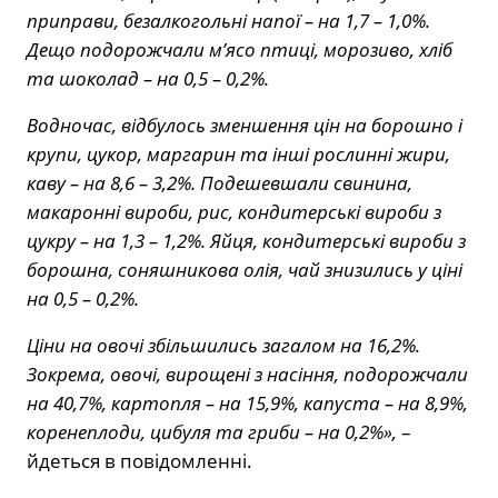
приправи, безалкогольні напої – на 1,7 – 1,0%.
Дещо подорожчали м’ясо птиці, морозиво, хліб
та шоколад – на 0,5 – 0,2%.
Водночас, відбулось зменшення цін на борошно і
крупи, цукор, маргарин та інші рослинні жири,
каву – на 8,6 – 3,2%. Поде­шевшали свинина,
макаронні вироби, рис, кондитерські вироби з
цукру – на 1,3 – 1,2%. Яйця, кондитерські вироби з
борошна, соняш­никова олія, чай знизились у ціні
на 0,5 – 0,2%.
Ціни на овочі збільшились загалом на 16,2%.
Зокрема, овочі, вирощені з насіння, подорожчали
на 40,7%, картопля – на 15,9%, капуста – на 8,9%,
коренеплоди, цибуля та гриби – на 0,2%»,
–
йдеться в повідомленні.