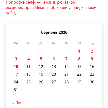
Попросив селфі — і зник із рюкзаком:
ексдиректора «Мілана» обікрали у швидкісному
поїзді
Серпень 2026
Пн
Вт
Ср
Чт
Пт
Сб
Нд
1
2
3
4
5
6
7
8
9
10
11
12
13
14
15
16
17
18
19
20
21
22
23
24
25
26
27
28
29
30
31
« Лип