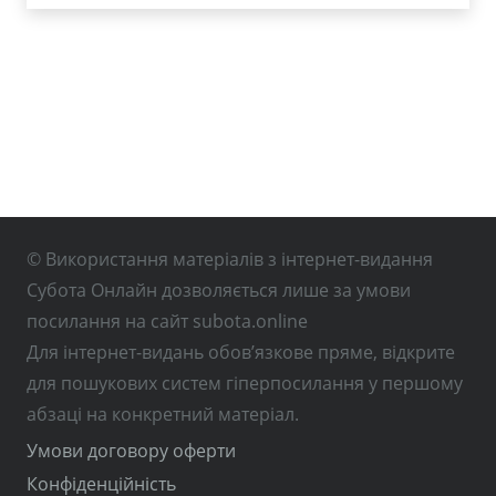
© Використання матеріалів з інтернет-видання
Субота Онлайн дозволяється лише за умови
посилання на сайт subota.online
Для інтернет-видань обов’язкове пряме, відкрите
для пошукових систем гіперпосилання у першому
абзаці на конкретний матеріал.
Умови договору оферти
Конфіденційність