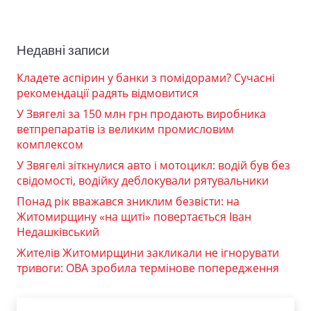
Недавні записи
Кладете аспірин у банки з помідорами? Сучасні
рекомендації радять відмовитися
У Звягелі за 150 млн грн продають виробника
ветпрепаратів із великим промисловим
комплексом
У Звягелі зіткнулися авто і мотоцикл: водій був без
свідомості, водійку деблокували рятувальники
Понад рік вважався зниклим безвісти: на
Житомирщину «на щиті» повертається Іван
Недашківський
Жителів Житомирщини закликали не ігнорувати
тривоги: ОВА зробила термінове попередження