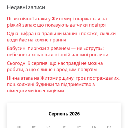
Недавні записи
Після нічної атаки у Житомирі скаржаться на
різкий запах: що показують датчики повітря
Одна цифра на пральній машині покаже, скільки
води йде на кожне прання
Бабусині пиріжки з ревенем — не «отрута»:
небезпека ховається в іншій частині рослини
Сьогодні 9 серпня: що насправді не можна
робити, а що є лише народним повір’ям
Нічна атака на Житомирщину: троє постраждалих,
пошкоджені будинки та підприємство з
німецькими інвестиціями
Серпень 2026
Пн
Вт
Ср
Чт
Пт
Сб
Нд