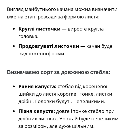
Вигляд майбутнього качана можна визначити
вже на етапі розсади за формою листя:
Круглі листочки
— виросте кругла
головка.
Продовгуваті листочки
— качан буде
видовженої форми.
Визначаємо сорт за довжиною стебла:
Рання капуста:
стебло від кореневої
шийки до листя коротке і тонке, листки
дрібні. Головки будуть невеликими.
Пізня капуста:
довге і тонке стебло при
дрібних листках. Урожай буде невеликим
за розміром, але дуже щільним.