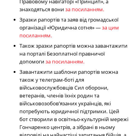
Правовому навігаторі «Принцип», а
знаходяться вони
за посиланням.
Зразки рапортів та заяв від громадської
організації «Юридична сотня» —
за цим
посиланням.
Також зразки рапортів можна завантажити
на порталі Безоплатної правничої
допомоги
за посиланням.
Завантажити шаблони рапортів можна
також у телеграм-боті для
військовослужбовців Сил оборони,
ветеранів, членів їхніх родин та
військовозобов’язаних українців, які
потребують юридичної підтримки. Цей
бот створили в освітньо-культурній мережі
Гончаренко центрів, а зібрані в ньому
відповіді на найчастіші запитання бійців, а