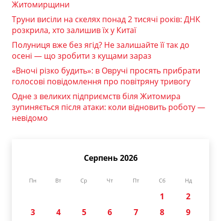
Житомирщини
Труни висіли на скелях понад 2 тисячі років: ДНК
розкрила, хто залишив їх у Китаї
Полуниця вже без ягід? Не залишайте її так до
осені — що зробити з кущами зараз
«Вночі різко будить»: в Овручі просять прибрати
голосові повідомлення про повітряну тривогу
Одне з великих підприємств біля Житомира
зупиняється після атаки: коли відновить роботу —
невідомо
Серпень 2026
Пн
Вт
Ср
Чт
Пт
Сб
Нд
1
2
3
4
5
6
7
8
9