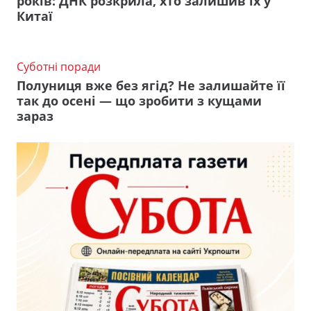
років: ДНК розкрила, хто залишив їх у
Китаї
Суботні поради
Полуниця вже без ягід? Не залишайте її
так до осені — що зробити з кущами
зараз