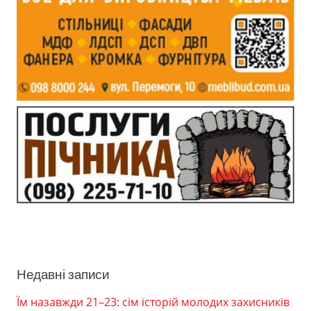
Недавні записи
Їм назавжди 21–23: сім історій молодих захисників