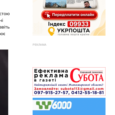
устою
ні
авіть
рює
РЕКЛАМА