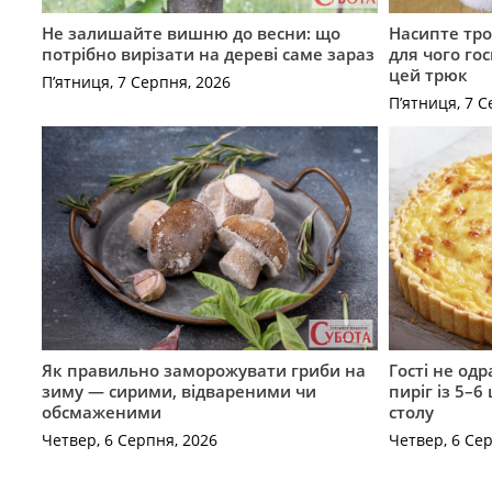
Не залишайте вишню до весни: що
Насипте тро
потрібно вирізати на дереві саме зараз
для чого го
цей трюк
П’ятниця, 7 Серпня, 2026
П’ятниця, 7 С
Як правильно заморожувати гриби на
Гості не од
зиму — сирими, відвареними чи
пиріг із 5–6
обсмаженими
столу
Четвер, 6 Серпня, 2026
Четвер, 6 Се