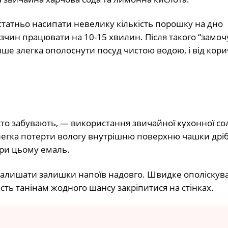
татньо насипати невелику кількість порошку на дно
зчин працювати на 10-15 хвилин. Після такого “замоч
ише злегка ополоснути посуд чистою водою, і від кор
то забувають, — використання звичайної кухонної солі
легка потерти вологу внутрішню поверхню чашки дріб
ри цьому емаль.
залишати залишки напоїв надовго. Швидке ополіскув
сть танінам жодного шансу закріпитися на стінках.