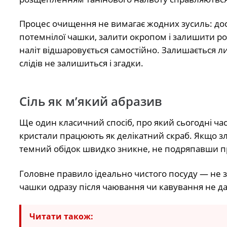
Процес очищення не вимагає жодних зусиль: дос
потемнілої чашки, залити окропом і залишити ро
наліт відшаровується самостійно. Залишається л
слідів не залишиться і згадки.
Сіль як м’який абразив
Ще один класичний спосіб, про який сьогодні час
кристали працюють як делікатний скраб. Якщо з
темний обідок швидко зникне, не подряпавши п
Головне правило ідеально чистого посуду — не 
чашки одразу після чаювання чи кавування не да
Читати також: