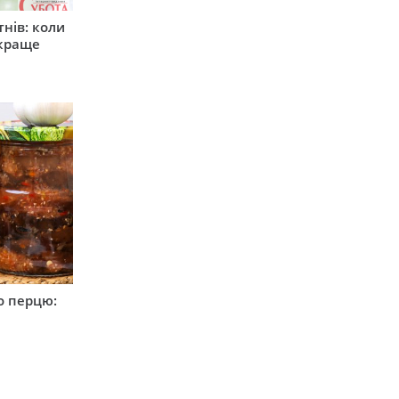
тнів: коли
 краще
о перцю: