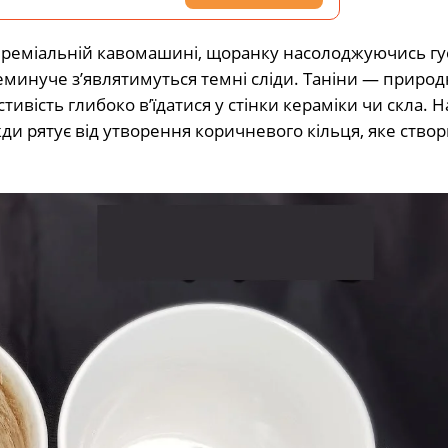
й преміальній кавомашині, щоранку насолоджуючись г
минуче з’являтимуться темні сліди. Таніни — природ
тивість глибоко в’їдатися у стінки кераміки чи скла. Н
и рятує від утворення коричневого кільця, яке ство