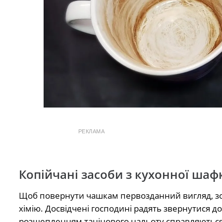
РЕКЛАМА
Копійчані засоби з кухонної шаф
Щоб повернути чашкам первозданний вигляд, зов
хімію. Досвідчені господині радять звернутися 
розщепленням танінового нальоту справляються 