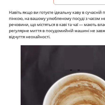
Навіть якщо ви готуєте ідеальну каву в сучасні
пінкою, на вашому улюбленому посуді з часом не
речовини, що містяться в каві та чаї — мають влас
регулярне миття в посудомийній машині не завжд
відчуття неохайності.