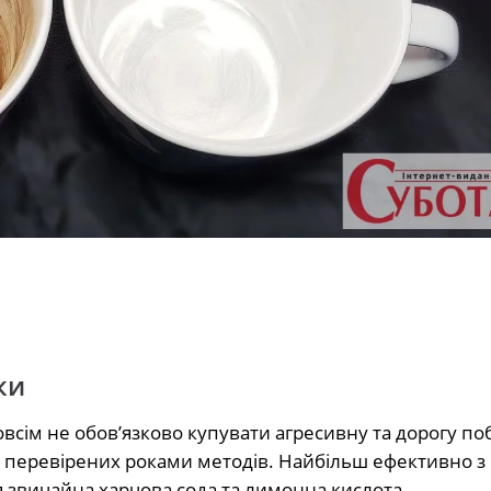
ки
сім не обов’язково купувати агресивну та дорогу по
до перевірених роками методів. Найбільш ефективно з
звичайна харчова сода та лимонна кислота.