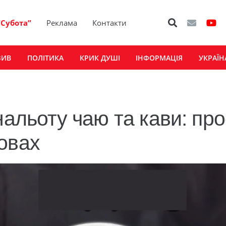
“Субота”
Реклама
Контакти
ЗИВ
ПОЛІТИКА
КРИК ДУШІ
ІНФОРМАЦІЯ
УКРАЇН
нальоту чаю та кави: про
овах