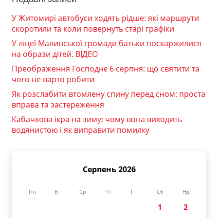
У Житомирі автобуси ходять рідше: які маршрути
скоротили та коли повернуть старі графіки
У ліцеї Малинської громади батьки поскаржилися
на образи дітей. ВІДЕО
Преображення Господнє 6 серпня: що святити та
чого не варто робити
Як розслабити втомлену спину перед сном: проста
вправа та застереження
Кабачкова ікра на зиму: чому вона виходить
водянистою і як виправити помилку
Серпень 2026
Пн
Вт
Ср
Чт
Пт
Сб
Нд
1
2