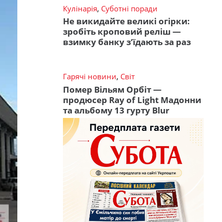
Кулінарія
,
Суботні поради
Не викидайте великі огірки:
зробіть кроповий реліш —
взимку банку з’їдають за раз
Гарячі новини
,
Світ
Помер Вільям Орбіт —
продюсер Ray of Light Мадонни
та альбому 13 гурту Blur