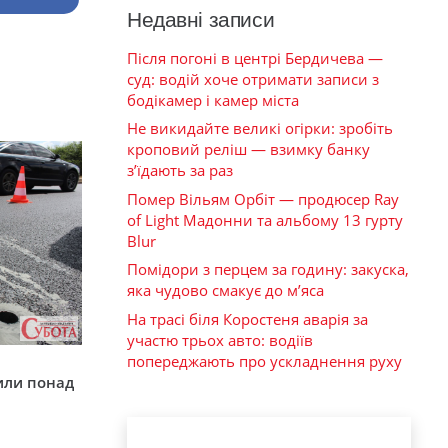
Недавні записи
Після погоні в центрі Бердичева —
суд: водій хоче отримати записи з
бодікамер і камер міста
Не викидайте великі огірки: зробіть
кроповий реліш — взимку банку
з’їдають за раз
Помер Вільям Орбіт — продюсер Ray
of Light Мадонни та альбому 13 гурту
Blur
Помідори з перцем за годину: закуска,
яка чудово смакує до м’яса
На трасі біля Коростеня аварія за
участю трьох авто: водіїв
попереджають про ускладнення руху
у
или понад