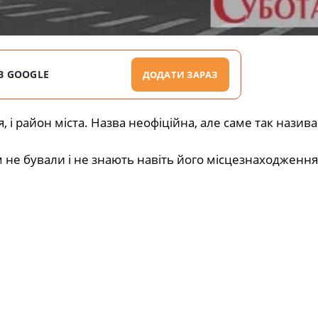
В GOOGLE
ДОДАТИ ЗАРАЗ
я, і район міста. Назва неофіційна, але саме так назив
 не бували і не знають навіть його місцезнаходження