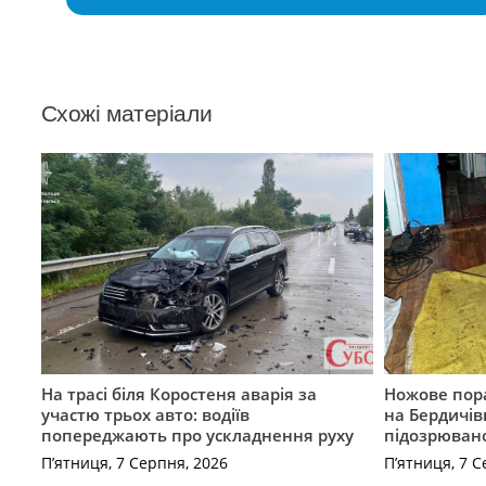
Схожі матеріали
На трасі біля Коростеня аварія за
Ножове пора
участю трьох авто: водіїв
на Бердичів
попереджають про ускладнення руху
підозрюван
П’ятниця, 7 Серпня, 2026
П’ятниця, 7 С