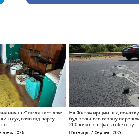
нення шиї після застілля:
На Житомирщині від початк
щині суд взяв під варту
будівельного сезону перевір
ого
200 кернів асфальтобетону
ерпня, 2026
П’ятниця, 7 Серпня, 2026