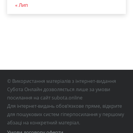
« Лип
© Використання матеріалів з інтернет-видання
Субота Онлайн дозволяється лише за умови
посилання на сайт subota.online
Для інтернет-видань обов’язкове пряме, відкрите
для пошукових систем гіперпосилання у першому
абзаці на конкретний матеріал.
Умови договору оферти