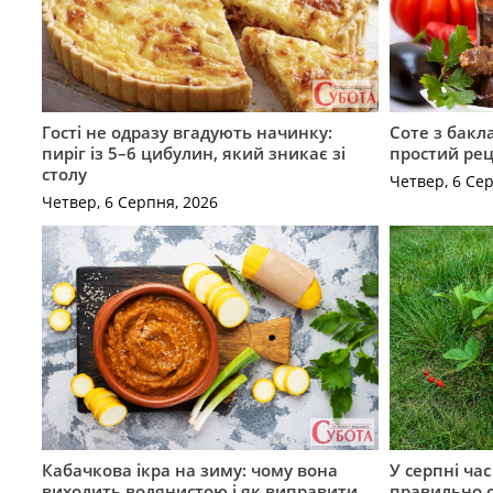
Гості не одразу вгадують начинку:
Соте з бакл
пиріг із 5–6 цибулин, який зникає зі
простий рец
столу
Четвер, 6 Се
Четвер, 6 Серпня, 2026
Кабачкова ікра на зиму: чому вона
У серпні ча
виходить водянистою і як виправити
правильно 