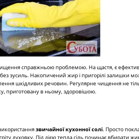
о чищення справжньою проблемою. На щастя,
є ефектив
 без зусиль. Накопичений жир і пригорілі залишки м
ілення шкідливих речовин. Регулярне чищення не тіл
жу, приготовану в ньому, здоровішою.
 використання
звичайної кухонної солі
. Просто покл
гріту духовку. Під дією тепла сіль починає вбирати жир