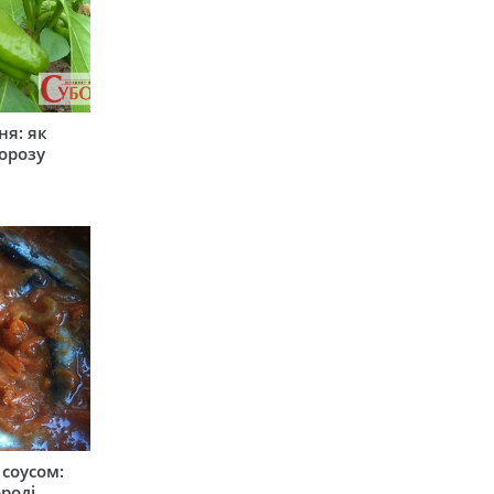
ня: як
орозу
соусом:
ороді