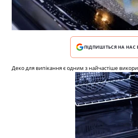
ПІДПИШІТЬСЯ НА НАС 
Деко для випікання є одним з найчастіше викори