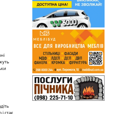
ні
ожуть
ьки
адіть
 і стає