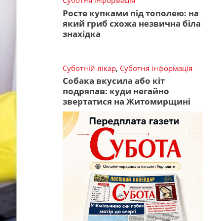
Суботня інформація
Росте купками під тополею: на
який гриб схожа незвична біла
знахідка
Суботній лікар
,
Суботня інформація
Собака вкусила або кіт
подряпав: куди негайно
звертатися на Житомирщині