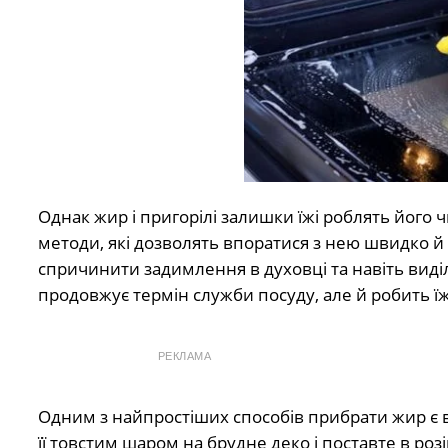
Однак жир і пригорілі залишки їжі роблять йог
методи, які дозволять впоратися з нею швидко й
спричинити задимлення в духовці та навіть вид
продовжує термін служби посуду, але й робить ї
РЕКЛАМА
Одним з найпростіших способів прибрати жир є
її товстим шаром на брудне деко і поставте в розі