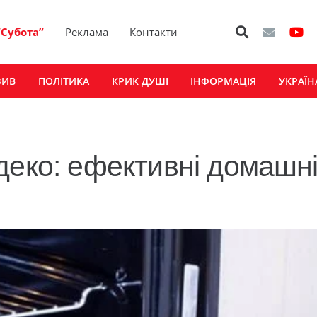
“Субота”
Реклама
Контакти
ЗИВ
ПОЛІТИКА
КРИК ДУШІ
ІНФОРМАЦІЯ
УКРАЇН
деко: ефективні домашн