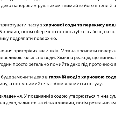
 деко паперовим рушником і вимийте його в теплій в
приготувати пасту з
харчової соди та перекису во
5 хвилин, потім обережно потріть губкою або щіткою. 
изику подряпати поверхню.
инення пригорілих залишків. Можна посипати поверх
невеликою кількістю води. Хімічна реакція, що виникл
 годин просто ретельно помийте деко під проточною 
 буде замочити деко в
гарячій воді з харчовою сод
ину, а потім вимийте засобом для миття посуду.
дкладення. У поєднанні з содою утворюється пінна сум
на деко, залиште на кілька хвилин, потім ретельно з