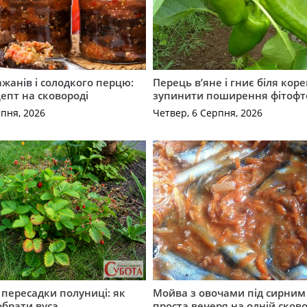
ажанів і солодкого перцю:
Перець в’яне і гниє біля коре
епт на сковороді
зупинити поширення фітофт
рпня, 2026
Четвер, 6 Серпня, 2026
с пересадки полуниці: як
Мойва з овочами під сирним 
обрати вуса
проста вечеря на одній сков