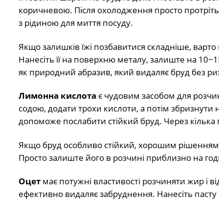
коричневою. Після охолодження просто протріть
з рідиною для миття посуду.
Якщо залишків їжі позбавитися складніше, варто 
Нанесіть її на поверхню металу, залиште на 10−1
як природний абразив, який видаляє бруд без р
Лимонна кислота
є чудовим засобом для розч
содою, додати трохи кислоти, а потім збризнути 
допоможе послабити стійкий бруд. Через кілька
Якщо бруд особливо стійкий, хорошим рішенням
Просто залиште його в розчині приблизно на год
Оцет
має потужні властивості розчиняти жир і ві
ефективно видаляє забруднення. Нанесіть пасту 