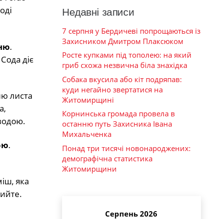
оді
Недавні записи
7 серпня у Бердичеві попрощаються із
Захисником Дмитром Плаксюком
дню
.
Росте купками під тополею: на який
Сода діє
гриб схожа незвична біла знахідка
Собака вкусила або кіт подряпав:
куди негайно звертатися на
ню листа
Житомирщині
а,
Корнинська громада провела в
водою.
останню путь Захисника Івана
Михальченка
ою
.
Понад три тисячі новонароджених:
демографічна статистика
Житомирщини
іш, яка
мийте.
Серпень 2026