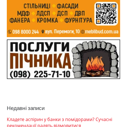
Недавні записи
Кладете аспірин у банки з помідорами? Сучасні
рекомендації радять відмовитися