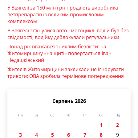
У Звягелі за 150 млн грн продають виробника
ветпрепаратів із великим промисловим
комплексом
У Звягелі зіткнулися авто і мотоцикл: водій був без
свідомості, водійку деблокували рятувальники
Понад рік вважався зниклим безвісти: на
Житомирщину «на щиті» повертається Іван
Недашківський
Жителів Житомирщини закликали не ігнорувати
тривоги: ОВА зробила термінове попередження
Серпень 2026
Пн
Вт
Ср
Чт
Пт
Сб
Нд
1
2
3
4
5
6
7
8
9