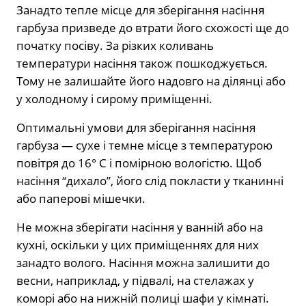
Занадто тепле місце для зберігання насіння
гарбуза призведе до втрати його схожості ще до
початку посіву. За різких коливань
температури насіння також пошкоджується.
Тому не залишайте його надовго на ділянці або
у холодному і сирому приміщенні.
Оптимальні умови для зберігання насіння
гарбуза — сухе і темне місце з температурою
повітря до 16° С і помірною вологістю. Щоб
насіння “дихало”, його слід покласти у тканинні
або паперові мішечки.
Не можна зберігати насіння у ванній або на
кухні, оскільки у цих приміщеннях для них
занадто волого. Насіння можна залишити до
весни, наприклад, у підвалі, на стелажах у
коморі або на нижній полиці шафи у кімнаті.