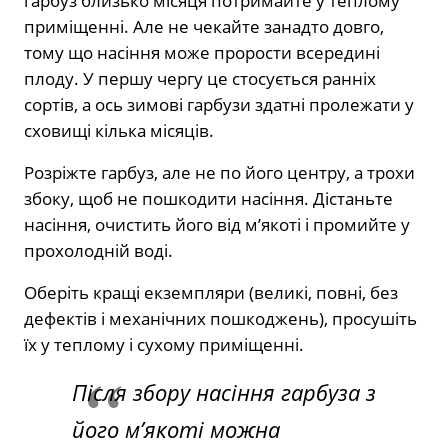
гарбуз близько місяця потримайте у теплому
приміщенні. Але не чекайте занадто довго,
тому що насіння може прорости всередині
плоду. У першу чергу це стосується ранніх
сортів, а ось зимові гарбузи здатні пролежати у
сховищі кілька місяців.
Розріжте гарбуз, але не по його центру, а трохи
збоку, щоб не пошкодити насіння. Дістаньте
насіння, очистить його від м’якоті і промийте у
прохолодній воді.
Оберіть кращі екземпляри (великі, повні, без
дефектів і механічних пошкоджень), просушіть
їх у теплому і сухому приміщенні.
Після збору насіння гарбуза з
його м’якоті можна