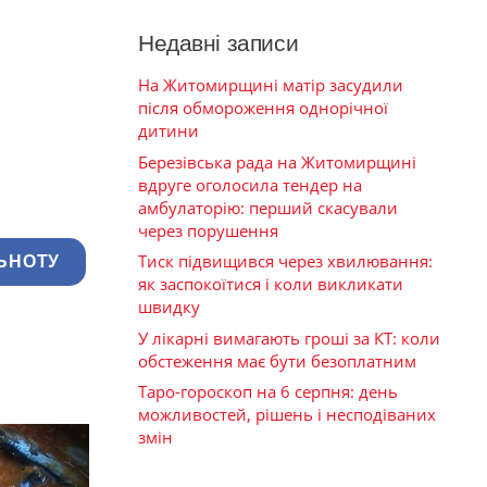
Недавні записи
На Житомирщині матір засудили
після обмороження однорічної
дитини
Березівська рада на Житомирщині
вдруге оголосила тендер на
амбулаторію: перший скасували
через порушення
Тиск підвищився через хвилювання:
ЬНОТУ
як заспокоїтися і коли викликати
швидку
У лікарні вимагають гроші за КТ: коли
обстеження має бути безоплатним
Таро-гороскоп на 6 серпня: день
можливостей, рішень і несподіваних
змін