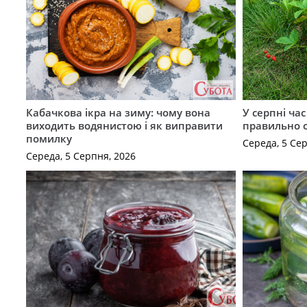
Кабачкова ікра на зиму: чому вона
У серпні ча
виходить водянистою і як виправити
правильно 
помилку
Середа, 5 Се
Середа, 5 Серпня, 2026