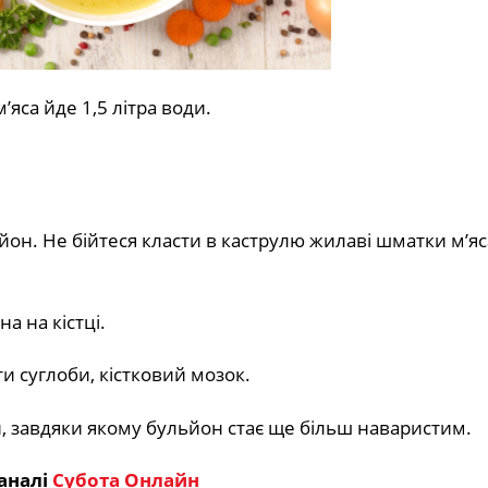
’яса йде 1,5 літра води.
льйон. Не бійтеся класти в каструлю жилаві шматки м’яс
а на кістці.
 суглоби, кістковий мозок.
н, завдяки якому бульйон стає ще більш наваристим.
аналі
Субота Онлайн