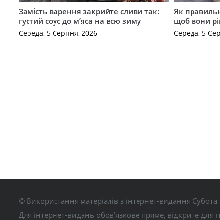
Замість варення закрийте сливи так:
Як правильн
густий соус до м’яса на всю зиму
щоб вони р
Середа, 5 Серпня, 2026
Середа, 5 Се
© Використання матеріалів з інтернет-видання Субота 
Для інтернет-видань обов’язкове пряме, відкрите для 