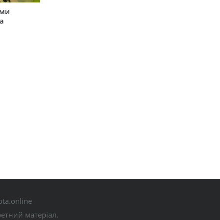
ими
а
ta.online
ретний матеріал.