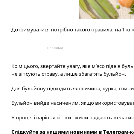
Дотримуватися потрібно такого правила: на 1 кг м
РЕКЛАМА
Крім цього, звертайте увагу, яке м’ясо піде в бу
не зіпсують страву, а лише збагатять бульйон.
Для бульйону підходить яловичина, курка, свинин
Бульйон вийде насиченим, якщо використовувати
У процесі варіння кістки і жили віддають желати
Слідкуйте за нашими новинами в Телеграм-к