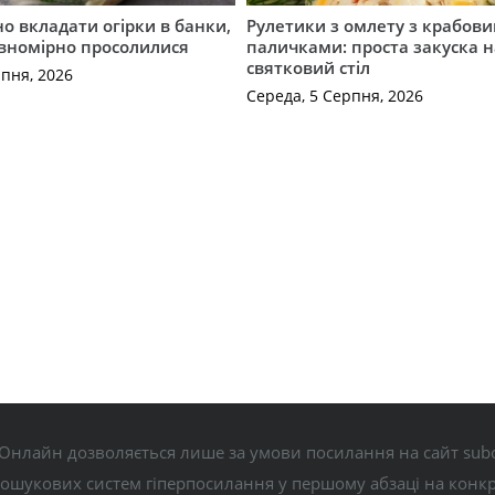
о вкладати огірки в банки,
Рулетики з омлету з крабов
івномірно просолилися
паличками: проста закуска н
святковий стіл
рпня, 2026
Середа, 5 Серпня, 2026
Онлайн дозволяється лише за умови посилання на сайт subo
пошукових систем гіперпосилання у першому абзаці на конк