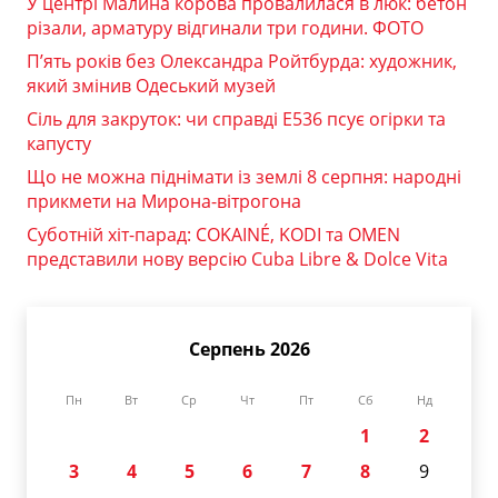
У центрі Малина корова провалилася в люк: бетон
різали, арматуру відгинали три години. ФОТО
П’ять років без Олександра Ройтбурда: художник,
який змінив Одеський музей
Сіль для закруток: чи справді Е536 псує огірки та
капусту
Що не можна піднімати із землі 8 серпня: народні
прикмети на Мирона-вітрогона
Суботній хіт-парад: COKAINÉ, KODI та OMEN
представили нову версію Cuba Libre & Dolce Vita
Серпень 2026
Пн
Вт
Ср
Чт
Пт
Сб
Нд
1
2
3
4
5
6
7
8
9