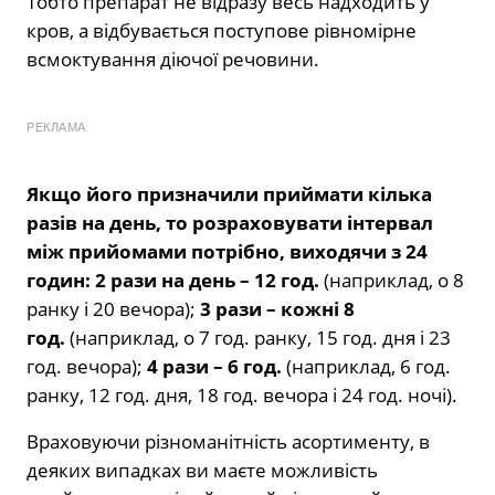
Тобто препарат не відразу весь надходить у
кров, а відбувається поступове рівномірне
всмоктування діючої речовини.
РЕКЛАМА
Якщо його призначили приймати кілька
разів на день, то розраховувати інтервал
між прийомами потрібно, виходячи з 24
годин: 2 рази на день – 12 год.
(наприклад, о 8
ранку і 20 вечора);
3 рази – кожні 8
год.
(наприклад, о 7 год. ранку, 15 год. дня і 23
год. вечора);
4 рази – 6 год.
(наприклад, 6 год.
ранку, 12 год. дня, 18 год. вечора і 24 год. ночі).
Враховуючи різноманітність асортименту, в
деяких випадках ви маєте можливість