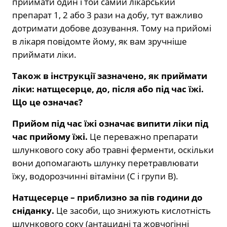
приймати один і той самий лікарський
препарат 1, 2 або 3 рази на добу, тут важливо
дотримати добове дозування. Тому на прийомі
в лікаря повідомте йому, як вам зручніше
приймати ліки.
Також в інструкції зазначено, як приймати
ліки: натщесерце, до, після або під час їжі.
Що це означає?
Прийом під час їжі означає випити ліки під
час прийому їжі.
Це переважно препарати
шлункового соку або травні ферменти, оскільки
вони допомагають шлунку перетравлювати
їжу, водорозчинні вітаміни (С і групи В).
Натщесерце – приблизно за пів години до
сніданку.
Це засоби, що знижують кислотність
шлункового соку (антацидні та жовчогінні