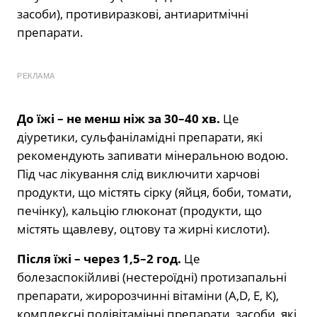
засоби), противиразкові, антиаритмічні
препарати.
РЕКЛАМА
До їжі – не менш ніж за 30–40 хв.
Це
діуретики, сульфаніламідні препарати, які
рекомендують запивати мінеральною водою.
Під час лікування слід виключити харчові
продукти, що містять сірку (яйця, боби, томати,
печінку), кальцію глюконат (продукти, що
містять щавлеву, оцтову та жирні кислоти).
Після їжі – через 1,5–2 год.
Це
болезаспокійливі (нестероїдні) протизапальні
препарати, жиророзчинні вітаміни (А,D, Е, К),
комплексні полівітамінні препарати, засоби, які