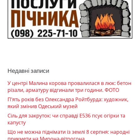
Недавні записи
У центрі Малина корова провалилася в люк: бетон
різали, арматуру відгинали три години. ФОТО
П’ять років без Олександра Ройтбурда: художник,
який змінив Одеський музей
Сіль для закруток: чи справді Е536 псує огірки та
капусту
Що не можна піднімати із землі 8 серпня: народні
прикмети на Мирона-вітрогона