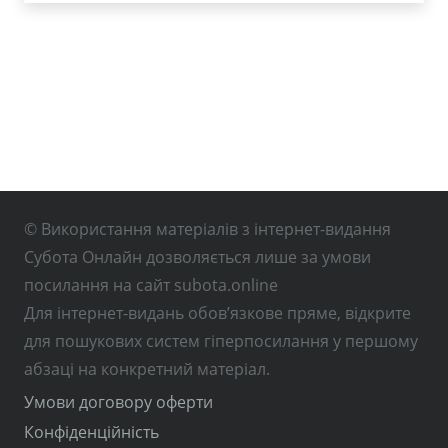
© Використання матеріалів з інтернет-видання
Субота Онлайн дозволяється лише за умови
посилання на сайт subota.online
Для інтернет-видань обов’язкове пряме, відкрите
для пошукових систем гіперпосилання у першому
абзаці на конкретний матеріал.
Умови договору оферти
Конфіденційність