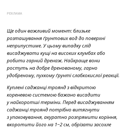
РЕКЛАМА
Ще один важливий момент: близьке
розташування ґрунтових вод до поверхні
неприпустиме. У цьому випадку слід
висаджувати кущі на високих клумбах або
робити гарний дренаж. Найкраще вони
ростуть на добре дренованому, гарно
удобреному, пухкому ґрунті слабкокислої реакції.
Куплені саджанці троянд з відкритою
кореневою системою бажано висадити
у найкоротші терміни. Перед висаджуванням
саджанці троянд потрібно витягнути
з упаковування, акуратно розпрямити коріння,
вкоротити його на 1−2 см, обрізати засохле