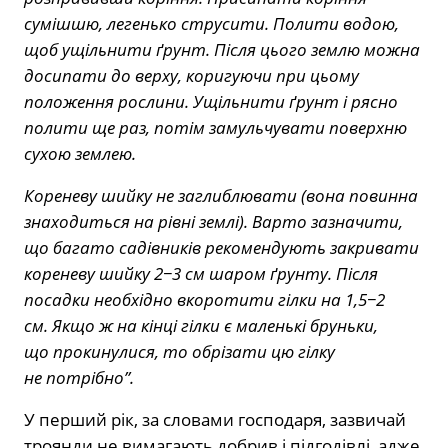
сумішшю, легенько струсити. Полити водою,
щоб ущільнити ґрунт. Після цього землю можна
досипати до верху, коригуючи при цьому
положення рослини. Ущільнити ґрунт і рясно
полити ще раз, потім замульчувати поверхню
сухою землею.
Кореневу шийку не заглиблювати (вона повинна
знаходиться на рівні землі). Варто зазначити,
що багато садівників рекомендують закривати
кореневу шийку 2−3 см шаром ґрунту. Після
посадки необхідно вкоротити гілки на 1,5−2
см. Якщо ж на кінці гілки є маленькі бруньки,
що прокинулися, то обрізати цю гілку
не потрібно”.
У перший рік, за словами господаря, зазвичай
троянди не вимагають добрив і підгодівлі, адже