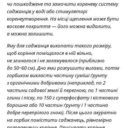
чи пошкоджене та замочити кореневу систему
саджанців у воді або стимуляторі
коренеутворення. На місці щеплення може бути
воскове покриття — його можна видалити,
а можна залишити.
Яму для саджанця викопати такого розміру,
щоб коріння поміщалося в ній вільно,
не згиналося і не заламувалося (приблизно
до 50−60 см). Дно ями розпушити вилами, потім
горбиком викласти частину суміші ґрунту
з органічними добривами (наприклад, по 2
частини садової землі й перегною, по 1 частині
глини і піску, по 150 г суперфосфату і кісткового
борошна або 10 частин ґрунту і 1 частина
добре перепрілого гною). Після цього акуратно
на горбик помістити саджанець, рівномірно
розправивши коріння. Присипати коріння