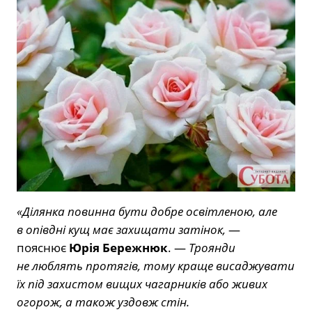
«Ділянка повинна бути добре освітленою, але
в опівдні кущ має захищати затінок,
—
пояснює
Юрія Бережнюк
. —
Троянди
не люблять протягів, тому краще висаджувати
їх під захистом вищих чагарників або живих
огорож, а також уздовж стін.