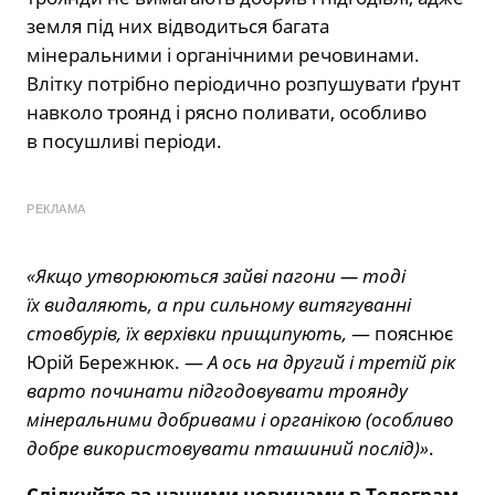
земля під них відводиться багата
мінеральними і органічними речовинами.
Влітку потрібно періодично розпушувати ґрунт
навколо троянд і рясно поливати, особливо
в посушливі періоди.
РЕКЛАМА
«Якщо утворюються зайві пагони — тоді
їх видаляють, а при сильному витягуванні
стовбурів, їх верхівки прищипують,
— пояснює
Юрій Бережнюк. —
А ось на другий і третій рік
варто починати підгодовувати троянду
мінеральними добривами і органікою (особливо
добре використовувати пташиний послід)»
.
Слідкуйте за нашими новинами в Телеграм-