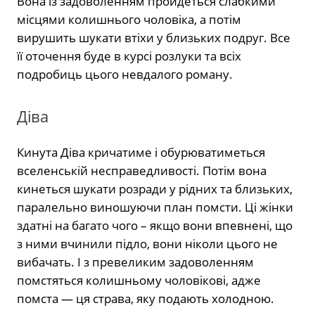
Вона із задоволенням пройдеться слабкими
місцями колишнього чоловіка, а потім
вирушить шукати втіхи у близьких подруг. Все
її оточення буде в курсі розлуки та всіх
подробиць цього невдалого роману.
Діва
Кинута Діва кричатиме і обурюватиметься
вселенській несправедливості. Потім вона
кинеться шукати розради у рідних та близьких,
паралельно виношуючи план помсти. Ці жінки
здатні на багато чого – якщо вони впевнені, що
з ними вчинили підло, вони ніколи цього не
вибачать. І з превеликим задоволенням
помстяться колишньому чоловікові, адже
помста — ця страва, яку подають холодною.