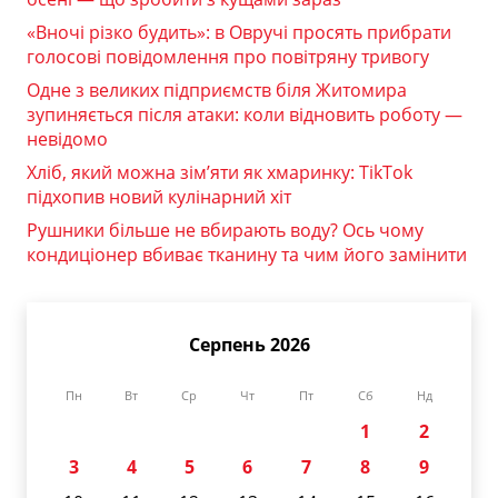
«Вночі різко будить»: в Овручі просять прибрати
голосові повідомлення про повітряну тривогу
Одне з великих підприємств біля Житомира
зупиняється після атаки: коли відновить роботу —
невідомо
Хліб, який можна зім’яти як хмаринку: TikTok
підхопив новий кулінарний хіт
Рушники більше не вбирають воду? Ось чому
кондиціонер вбиває тканину та чим його замінити
Серпень 2026
Пн
Вт
Ср
Чт
Пт
Сб
Нд
1
2
3
4
5
6
7
8
9