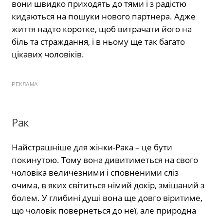
вони швидко приходять до тями і з радістю
кидаються на пошуки нового партнера. Адже
життя надто коротке, щоб витрачати його на
біль та страждання, і в ньому ще так багато
цікавих чоловіків.
РЕКЛАМА
Рак
Найстрашніше для жінки-Рака – це бути
покинутою. Тому вона дивитиметься на свого
чоловіка величезними і сповненими сліз
очима, в яких світиться німий докір, змішаний з
болем. У глибині душі вона ще довго віритиме,
що чоловік повернеться до неї, але природна