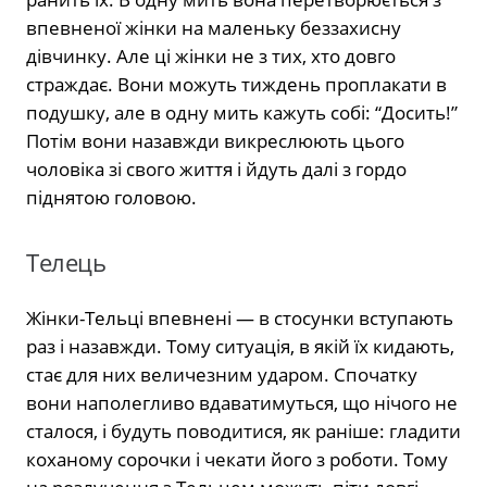
впевненої жінки на маленьку беззахисну
дівчинку. Але ці жінки не з тих, хто довго
страждає. Вони можуть тиждень проплакати в
подушку, але в одну мить кажуть собі: “Досить!”
Потім вони назавжди викреслюють цього
чоловіка зі свого життя і йдуть далі з гордо
піднятою головою.
Телець
Жінки-Тельці впевнені — в стосунки вступають
раз і назавжди. Тому ситуація, в якій їх кидають,
стає для них величезним ударом. Спочатку
вони наполегливо вдаватимуться, що нічого не
сталося, і будуть поводитися, як раніше: гладити
коханому сорочки і чекати його з роботи. Тому