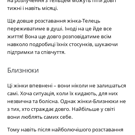
на розлучення з Тельцем можуть піти довгі
тижні і навіть місяці.
Ще довше розставання жінка-Телець
переживатиме в душі. Іноді на це йде все
життя! Вона ще довго розповідатиме всім
навколо подробиці їхніх стосунків, шукаючи
підтримки та співчуття.
Близнюки
Ці жінки впевнені – вони ніколи не залишаться
самі. Хоча ситуація, коли їх кидають, для них
незвична та болісна. Однак жінки-Близнюки не
з тих, хто страждає довго. Найбільше у світі
вони люблять самих себе.
Тому навіть після найболючішого розставання