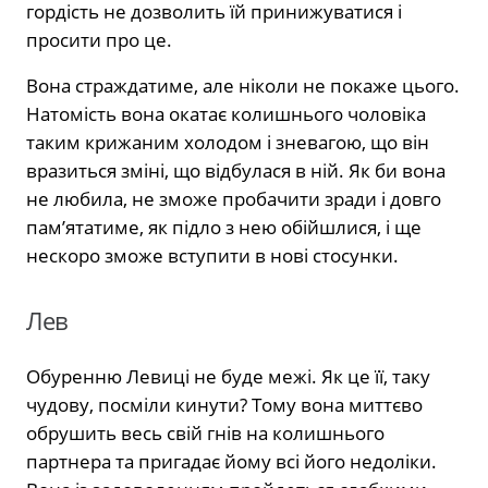
гордість не дозволить їй принижуватися і
просити про це.
Вона страждатиме, але ніколи не покаже цього.
Натомість вона окатає колишнього чоловіка
таким крижаним холодом і зневагою, що він
вразиться зміні, що відбулася в ній. Як би вона
не любила, не зможе пробачити зради і довго
пам’ятатиме, як підло з нею обійшлися, і ще
нескоро зможе вступити в нові стосунки.
Лев
Обуренню Левиці не буде межі. Як це її, таку
чудову, посміли кинути? Тому вона миттєво
обрушить весь свій гнів на колишнього
партнера та пригадає йому всі його недоліки.