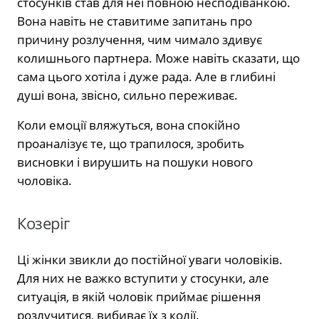
стосунків став для неї повною несподіванкою.
Вона навіть не ставитиме запитань про
причину розлучення, чим чимало здивує
колишнього партнера. Може навіть сказати, що
сама цього хотіла і дуже рада. Але в глибині
душі вона, звісно, ​​сильно переживає.
Коли емоції вляжуться, вона спокійно
проаналізує те, що трапилося, зробить
висновки і вирушить на пошуки нового
чоловіка.
Козеріг
Ці жінки звикли до постійної уваги чоловіків.
Для них не важко вступити у стосунки, але
ситуація, в якій чоловік приймає рішення
розлучитися, вибиває їх з колії.