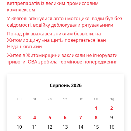
ветпрепаратів із великим промисловим
комплексом
У Звягелі зіткнулися авто і мотоцикл: водій був без
свідомості, водійку деблокували рятувальники
Понад рік вважався зниклим безвісти: на
Житомирщину «на щиті» повертається Іван
Недашківський
Жителів Житомирщини закликали не ігнорувати
тривоги: ОВА зробила термінове попередження
Серпень 2026
Пн
Вт
Ср
Чт
Пт
Сб
Нд
1
2
3
4
5
6
7
8
9
10
11
12
13
14
15
16