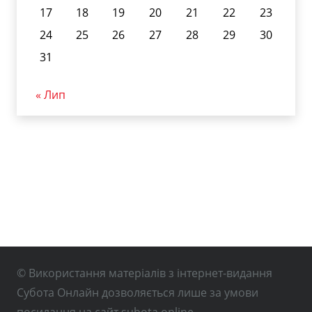
17
18
19
20
21
22
23
24
25
26
27
28
29
30
31
« Лип
© Використання матеріалів з інтернет-видання
Субота Онлайн дозволяється лише за умови
посилання на сайт subota.online