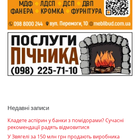
Недавні записи
Кладете аспірин у банки з помідорами? Сучасні
рекомендації радять відмовитися
У Звягелі за 150 млн грн продають виробника