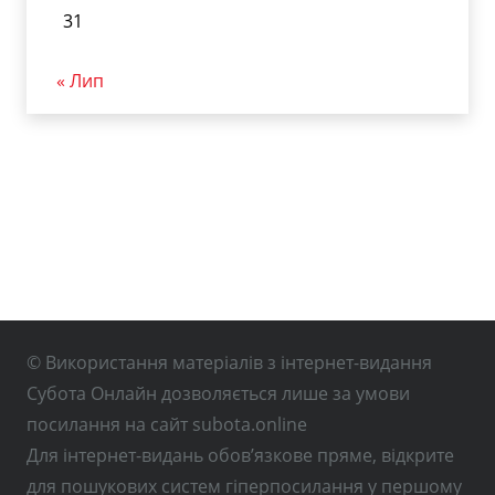
31
« Лип
© Використання матеріалів з інтернет-видання
Субота Онлайн дозволяється лише за умови
посилання на сайт subota.online
Для інтернет-видань обов’язкове пряме, відкрите
для пошукових систем гіперпосилання у першому