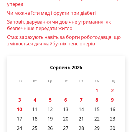
уперед
Чи можна їсти мед і фрукти при діабеті
Заповіт, дарування чи довічне утримання: як
безпечніше передати житло
Стаж зарахують навіть за борги роботодавця: що
змінюється для майбутніх пенсіонерів
Серпень 2026
Пн
Вт
Ср
Чт
Пт
Сб
Нд
1
2
3
4
5
6
7
8
9
10
11
12
13
14
15
16
17
18
19
20
21
22
23
24
25
26
27
28
29
30