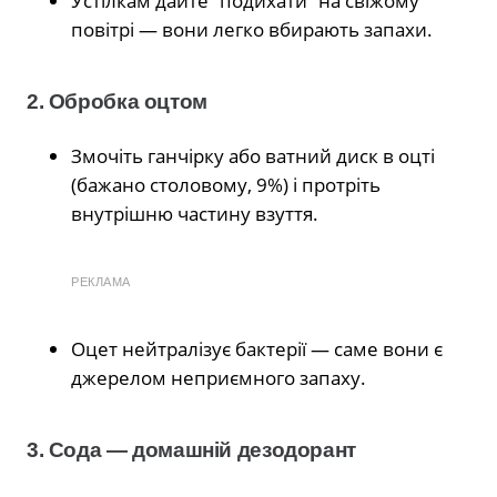
Устілкам дайте “подихати” на свіжому
повітрі — вони легко вбирають запахи.
2. Обробка оцтом
Змочіть ганчірку або ватний диск в оцті
(бажано столовому, 9%) і протріть
внутрішню частину взуття.
РЕКЛАМА
Оцет нейтралізує бактерії — саме вони є
джерелом неприємного запаху.
3. Сода — домашній дезодорант