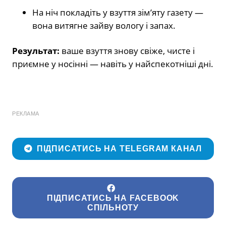
На ніч покладіть у взуття зім’яту газету —
вона витягне зайву вологу і запах.
Результат:
ваше взуття знову свіже, чисте і
приємне у носінні — навіть у найспекотніші дні.
РЕКЛАМА
ПІДПИСАТИСЬ НА TELEGRAM КАНАЛ
ПІДПИСАТИСЬ НА FACEBOOK
СПІЛЬНОТУ