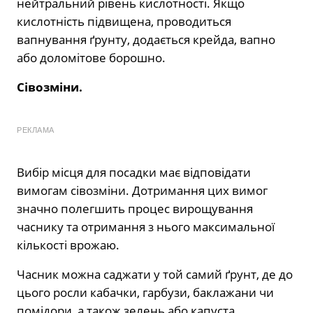
нейтральний рівень кислотності. Якщо
кислотність підвищена, проводиться
вапнування ґрунту, додається крейда, вапно
або доломітове борошно.
Сівозміни.
РЕКЛАМА
Вибір місця для посадки має відповідати
вимогам сівозміни. Дотримання цих вимог
значно полегшить процес вирощування
часнику та отримання з нього максимальної
кількості врожаю.
Часник можна саджати у той самий ґрунт, де до
цього росли кабачки, гарбузи, баклажани чи
помідори, а також зелень або капуста.