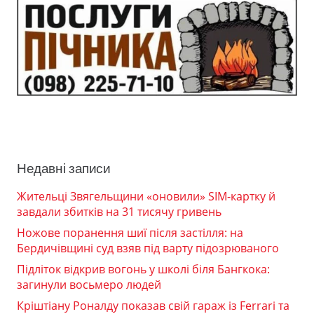
Недавні записи
Жительці Звягельщини «оновили» SIM-картку й
завдали збитків на 31 тисячу гривень
Ножове поранення шиї після застілля: на
Бердичівщині суд взяв під варту підозрюваного
Підліток відкрив вогонь у школі біля Бангкока:
загинули восьмеро людей
Кріштіану Роналду показав свій гараж із Ferrari та