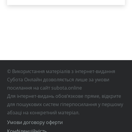
© Використання матеріалів з інтернет-видання
Субота Онлайн дозволяється лише за умови
посилання на сайт subota.online
Для інтернет-видань обов’язкове пряме, відкрите
для пошукових систем гіперпосилання у першому
абзаці на конкретний матеріал.
Умови договору оферти
Конфіденційність