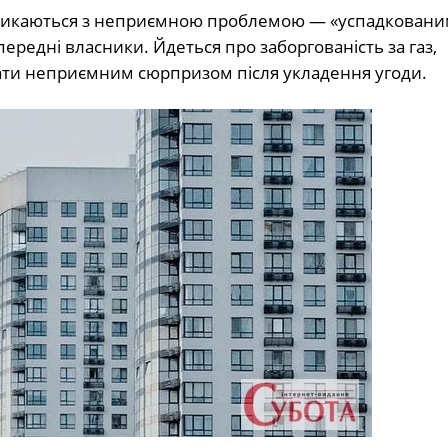
 стикаються з неприємною проблемою — «успадкован
ередні власники. Йдеться про заборгованість за газ,
ати неприємним сюрпризом після укладення угоди.