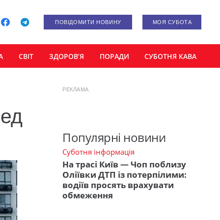
ПОВІДОМИТИ НОВИНУ
МОЯ СУБОТА
А
СВІТ
ЗДОРОВ’Я
ПОРАДИ
СУБОТНЯ КАВА
РЕКЛАМА
ред
Популярні новини
Суботня інформація
На трасі Київ — Чоп поблизу
Оліївки ДТП із потерпілими:
водіїв просять врахувати
обмеження