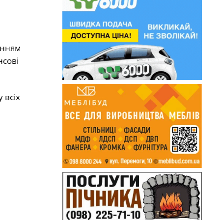
анням
нсові
 всіх