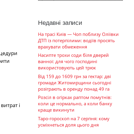
Недавні записи
На трасі Київ — Чоп поблизу Оліївки
ДТП із потерпілими: водіїв просять
врахувати обмеження
оцедури
Насипте трохи соди біля дверей
рити
ванної: для чого господині
використовують цей трюк
Від 159 до 1609 грн за гектар: дві
громади Житомирщини сьогодні
розіграють в оренду понад 49 га
Розсіл в огірках раптом помутнів:
коли це нормально, а коли банку
витрат і
краще викинути
Таро-гороскоп на 7 серпня: кому
усміхнеться доля цього дня