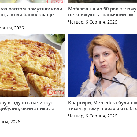
ірках раптом помутнів: коли
Мобілізація до 60 років: чому
о, а коли банку краще
не знижують граничний вік
Четвер, 6 Серпня, 2026
ерпня, 2026
разу вгадують начинку:
Квартири, Mercedes і будинок
 цибулин, який зникає зі
тисяч: у чому підозрюють С
Четвер, 6 Серпня, 2026
рпня, 2026