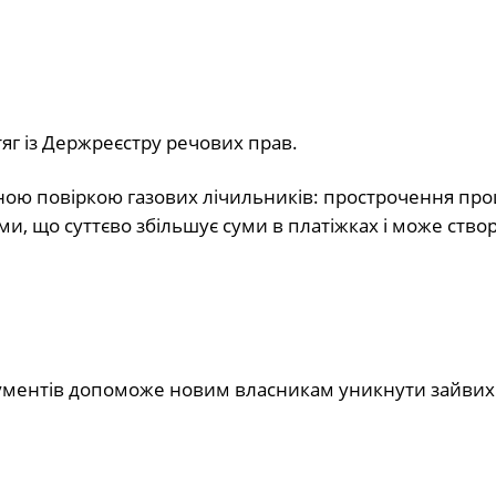
яг із Держреєстру речових прав.
ною повіркою газових лічильників: прострочення пр
и, що суттєво збільшує суми в платіжках і може ство
кументів допоможе новим власникам уникнути зайвих 