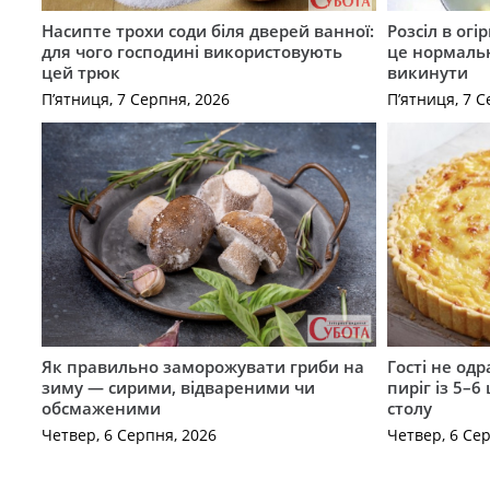
Насипте трохи соди біля дверей ванної:
Розсіл в ог
для чого господині використовують
це нормальн
цей трюк
викинути
П’ятниця, 7 Серпня, 2026
П’ятниця, 7 С
Як правильно заморожувати гриби на
Гості не од
зиму — сирими, відвареними чи
пиріг із 5–6
обсмаженими
столу
Четвер, 6 Серпня, 2026
Четвер, 6 Се