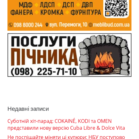
Недавні записи
Суботній хіт-парад: COKAINÉ, KODI та OMEN
представили нову версію Cuba Libre & Dolce Vita
Не поспішайте міняти ці купюри: НБУ поступово