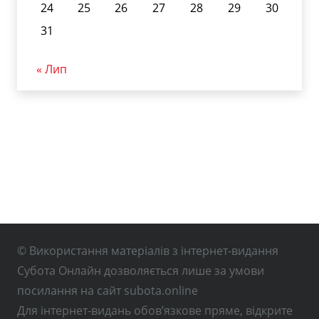
24
25
26
27
28
29
30
31
« Лип
© Використання матеріалів з інтернет-видання
Субота Онлайн дозволяється лише за умови
посилання на сайт subota.online
Для інтернет-видань обов’язкове пряме, відкрите