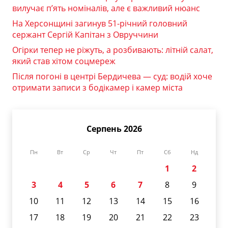
вилучає п’ять номіналів, але є важливий нюанс
На Херсонщині загинув 51-річний головний
сержант Сергій Капітан з Овруччини
Огірки тепер не ріжуть, а розбивають: літній салат,
який став хітом соцмереж
Після погоні в центрі Бердичева — суд: водій хоче
отримати записи з бодікамер і камер міста
Серпень 2026
Пн
Вт
Ср
Чт
Пт
Сб
Нд
1
2
3
4
5
6
7
8
9
10
11
12
13
14
15
16
17
18
19
20
21
22
23