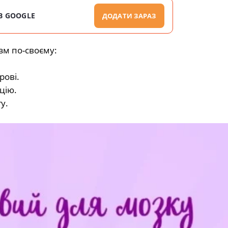
В GOOGLE
ДОДАТИ ЗАРАЗ
ізм по-своєму:
рові.
цію.
у.