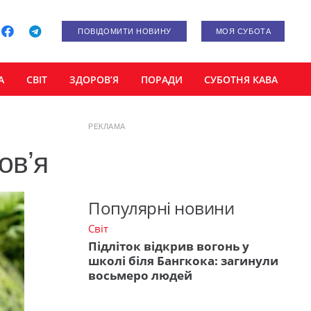
ПОВІДОМИТИ НОВИНУ
МОЯ СУБОТА
А
СВІТ
ЗДОРОВ’Я
ПОРАДИ
СУБОТНЯ КАВА
РЕКЛАМА
овʼя
Популярні новини
Світ
Підліток відкрив вогонь у
школі біля Бангкока: загинули
восьмеро людей