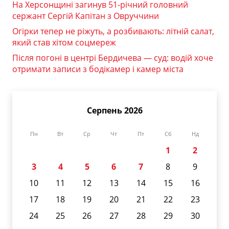
На Херсонщині загинув 51-річний головний
сержант Сергій Капітан з Овруччини
Огірки тепер не ріжуть, а розбивають: літній салат,
який став хітом соцмереж
Після погоні в центрі Бердичева — суд: водій хоче
отримати записи з бодікамер і камер міста
Серпень 2026
Пн
Вт
Ср
Чт
Пт
Сб
Нд
1
2
3
4
5
6
7
8
9
10
11
12
13
14
15
16
17
18
19
20
21
22
23
24
25
26
27
28
29
30