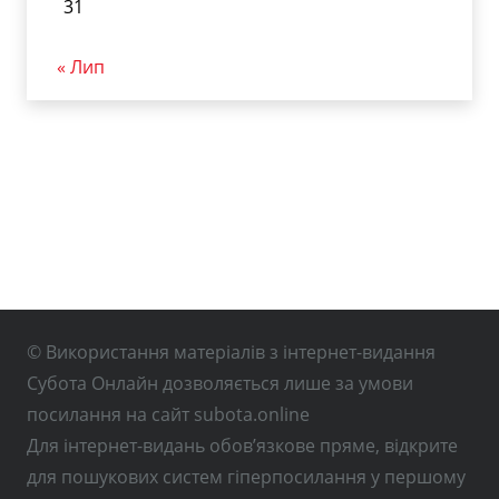
31
« Лип
© Використання матеріалів з інтернет-видання
Субота Онлайн дозволяється лише за умови
посилання на сайт subota.online
Для інтернет-видань обов’язкове пряме, відкрите
для пошукових систем гіперпосилання у першому