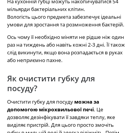
На кухонній губці можуть накопичуватися 54
мільярди бактеріальних клітин.
Вологість цього предмета забезпечує ідеальні
умови для зростання та розмноження бактерій.
Ось чому її необхідно міняти не рідше ніж один
раз на тиждень або навіть кожні 2-3 дні. Її також
слід викинути, якщо вона розпадається в руках
або неприємно пахне.
Як очистити губку для
посуду?
Очистити губку для посуду
можна за
допомогою мікрохвильової печі
. Це
дозволяє дезінфікувати її завдяки теплу, яке
виділяє пристрій. Для цього просто змочіть
губку в мильній воді й злегка відіжміть. Потім