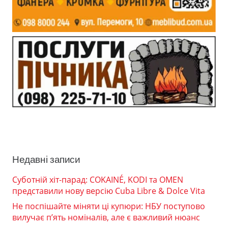
Недавні записи
Суботній хіт-парад: COKAINÉ, KODI та OMEN
представили нову версію Cuba Libre & Dolce Vita
Не поспішайте міняти ці купюри: НБУ поступово
вилучає п’ять номіналів, але є важливий нюанс