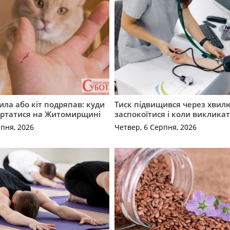
ила або кіт подряпав: куди
Тиск підвищився через хвил
ертатися на Житомирщині
заспокоїтися і коли виклика
рпня, 2026
Четвер, 6 Серпня, 2026