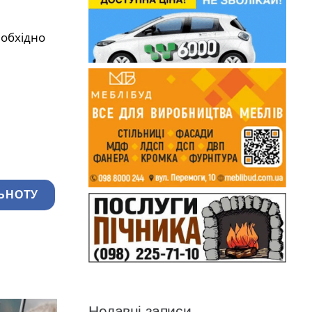
еобхідно
ЬНОТУ
Недавні записи