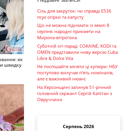
Сіль для закруток: чи справді Е536
псує огірки та капусту
Що не можна піднімати із землі 8
серпня: народні прикмети на
Мирона-вітрогона
Суботній хіт-парад: COKAINÉ, KODI та
OMEN представили нову версію Cuba
Libre & Dolce Vita
ювання: як
ти швидку
Не поспішайте міняти ці купюри: НБУ
поступово вилучає п’ять номіналів,
але є важливий нюанс
На Херсонщині загинув 51-річний
головний сержант Сергій Капітан з
Овруччини
Серпень 2026