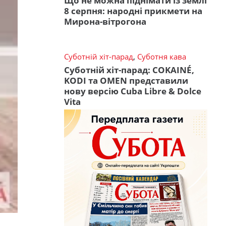
Що не можна піднімати із землі
8 серпня: народні прикмети на
Мирона-вітрогона
Суботній хіт-парад
,
Суботня кава
Суботній хіт-парад: COKAINÉ,
KODI та OMEN представили
нову версію Cuba Libre & Dolce
Vita