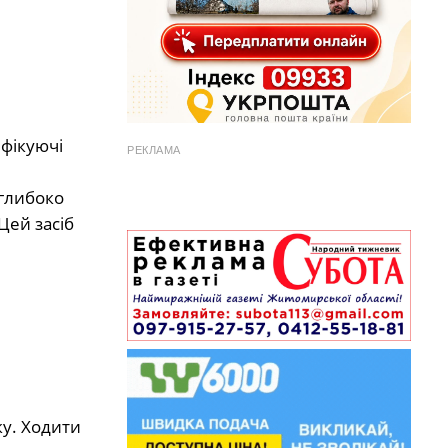
нфікуючі
РЕКЛАМА
 глибоко
Цей засіб
ку. Ходити