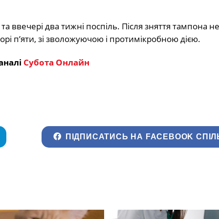
 ввечері два тижні поспіль. Після зняття тампона н
рі п’яти, зі зволожуючою і протимікробною дією.
аналі
Субота Онлайн
ПІДПИСАТИСЬ НА FACEBOOK СПІЛ