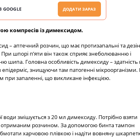
В GOOGLE
ДОДАТИ ЗАРАЗ
ою компресів із димексидом.
сид – аптечний розчин, що має протизапальні та дезі
. При шпорі п’яти він також сприяє знеболюванню і
ю шипа. Головна особливість димексиду – здатність
 епідерміс, знищуючи там патогенні мікроорганізми. 
м при запаленні, що викликане інфекцією.
ї води змішується з 20 мл димексиду. Потрібно взяти
о отриманим розчином. За допомогою бинта тампон
 обмотати харчовою плівкою і надіти вовняну шкарпет