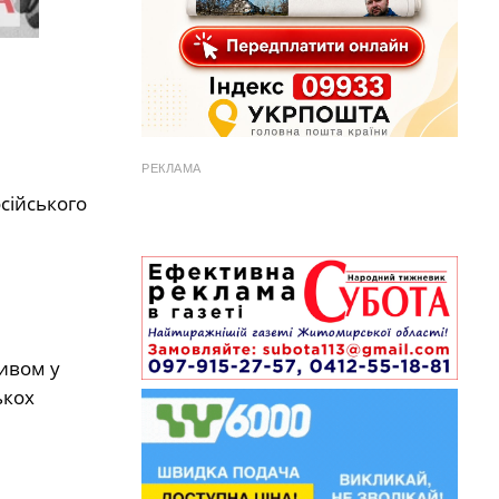
РЕКЛАМА
сійського
ивом у
ькох