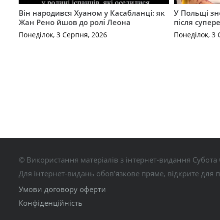
Він народився Хуаном у Касабланці: як
У Польщі зн
Жан Рено йшов до ролі Леона
після супер
Понеділок, 3 Серпня, 2026
Понеділок, 3 
© Використання матеріалів з інтернет-видання Субота 
Для інтернет-видань обов’язкове пряме, відкрите для 
Умови договору оферти
Конфіденційність