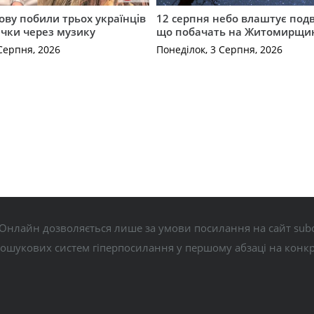
ову побили трьох українців
12 серпня небо влаштує подв
ечки через музику
що побачать на Житомирщи
Серпня, 2026
Понеділок, 3 Серпня, 2026
Онлайн дозволяється лише за умови посилання на сайт subo
пошукових систем гіперпосилання у першому абзаці на конк