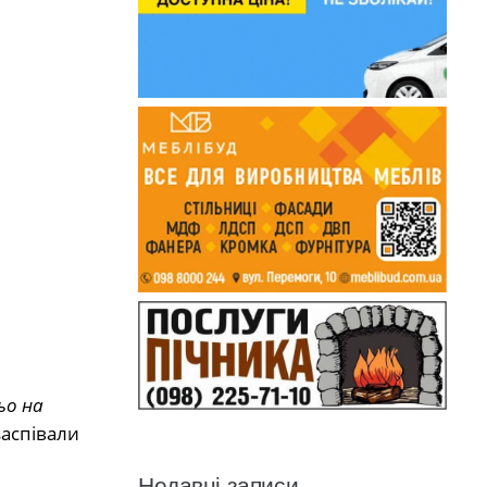
ьо на
заспівали
Недавні записи