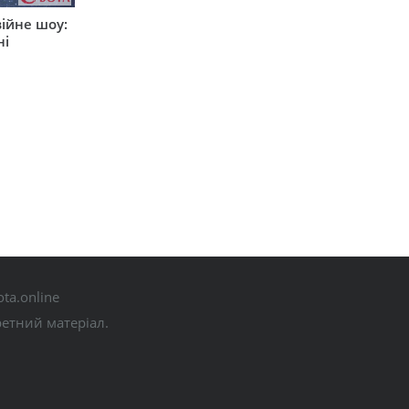
ійне шоу:
ні
ta.online
ретний матеріал.