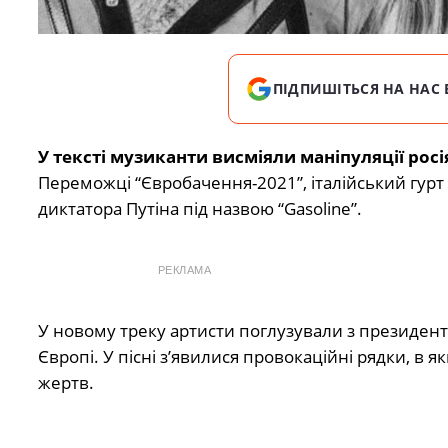
ПІДПИШІТЬСЯ НА НАС 
У тексті музиканти висміяли маніпуляції рос
Переможці “Євробачення-2021”, італійський гурт
диктатора Путіна під назвою “Gasoline”.
РЕКЛАМА
У новому треку артисти поглузували з президен
Європі. У пісні з’явилися провокаційні рядки, в я
жертв.