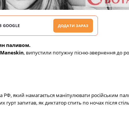
В GOOGLE
ДОДАТИ ЗАРАЗ
іян паливом.
Maneskin
, випустили потужну пісню-звернення до ро
та РФ, який намагається маніпулювати російським пал
ких гурт запитав, як диктатор спить по ночах після стіл