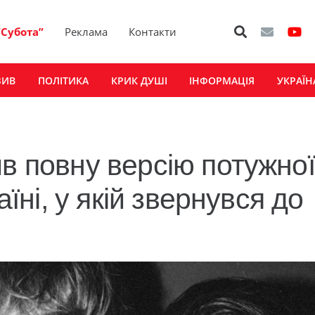
“Субота”
Реклама
Контакти
ЗИВ
ПОЛІТИКА
КРИК ДУШІ
ІНФОРМАЦІЯ
УКРАЇН
в повну версію потужної
аїні, у якій звернувся до