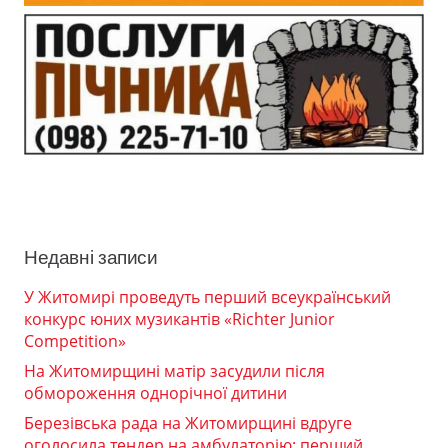
Недавні записи
У Житомирі проведуть перший всеукраїнський
конкурс юних музикантів «Richter Junior
Competition»
На Житомирщині матір засудили після
обмороження однорічної дитини
Березівська рада на Житомирщині вдруге
оголосила тендер на амбулаторію: перший