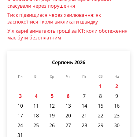
скасували через порушення
Тиск підвищився через хвилювання: як
заспокоїтися і коли викликати швидку
У лікарні вимагають гроші за КТ: коли обстеження
має бути безоплатним
Серпень 2026
Пн
Вт
Ср
Чт
Пт
Сб
Нд
1
2
3
4
5
6
7
8
9
10
11
12
13
14
15
16
17
18
19
20
21
22
23
24
25
26
27
28
29
30
31