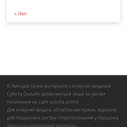
« Лип
© Використання матеріалів з інтернет-видання
Субота Онлайн дозволяється лише за умови
посилання на сайт subota.online
Для інтернет-видань обов’язкове пряме, відкрите
для пошукових систем гіперпосилання у першому
абзаці на конкретний матеріал.