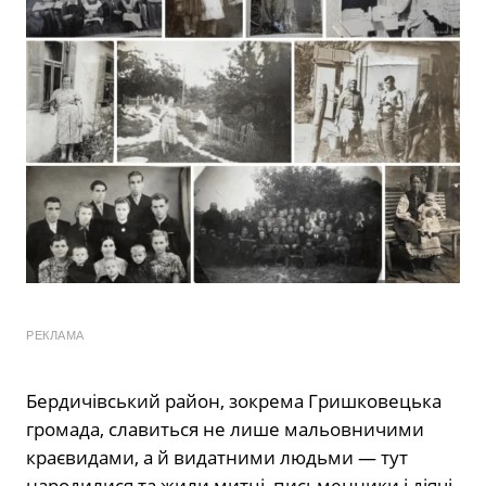
РЕКЛАМА
Бердичівський район, зокрема Гришковецька
громада, славиться не лише мальовничими
краєвидами, а й видатними людьми — тут
народилися та жили митці, письменники і діячі