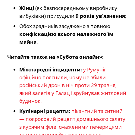
Жінці
(як безпосередньому виробнику
вибухівки) присудили
9 років ув’язнення
;
Обох зрадників засуджено з повною
конфіскацією всього належного їм
майна
.
Читайте також на «Субота онлайн»:
Міжнародні інциденти:
у Румунії
офіційно пояснили, чому не збили
російський дрон в ніч проти 29 травня,
який залетів у Галац і зруйнував житловий
будинок.
Кулінарні рецепти:
пікантний та ситний
— покроковий рецепт домашнього салату
з курячим філе, смаженими печерицями
та гострою корейською морквою.