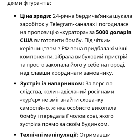
діями фігурантів:
Ціна зради:
24-річна бердичів’янка шукала
заробіток у Telegram-каналах і погодилася
на пропозицію «куратора» за
5000 доларів
США
виготовити бомбу. Під чітким
керівництвом з РФ вона придбала хімічні
компоненти, зібрала вибуховий пристрій
та просто закопала його у себе на городі,
надіславши координати замовнику.
Зустріч із напарником:
За версією
слідства, коли надісланий росіянами
«кур’єр» не зміг знайти схованку
самостійно, жінка особисто викопала
бомбу і передала її чоловікові, якого
зустріла прямо за своїм будинком.
Технічні маніпуляції:
Отримавши