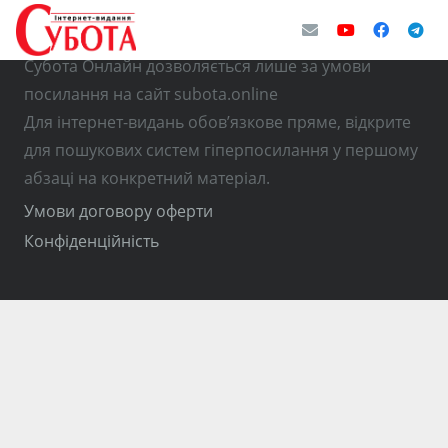
© Використання матеріалів з інтернет-видання
Субота Онлайн дозволяється лише за умови
посилання на сайт subota.online
Для інтернет-видань обов’язкове пряме, відкрите
для пошукових систем гіперпосилання у першому
абзаці на конкретний матеріал.
Умови договору оферти
Конфіденційність