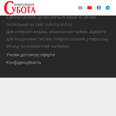
© Використання матеріалів з інтернет-видання
Субота Онлайн дозволяється лише за умови
посилання на сайт subota.online
Для інтернет-видань обов’язкове пряме, відкрите
для пошукових систем гіперпосилання у першому
абзаці на конкретний матеріал.
Умови договору оферти
Конфіденційність